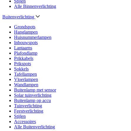
Stijlen
Alle Binnenverlichting
Buitenverlichting
Grondspots
Hanglampen
Huisnummerlampen
Inbouwspots
Lantaarns
Plafondlamp
Prikkabels
Prikspots
Sokkels
Tafellampen
Vloerlampen
Wandlampen
Buitenlamp met sensor
Solar tuinverlichting
Buitenlamp op accu
Tuinverlichting
Feestverlichting
Stijlen
Accessoires
Alle Buitenverlichting