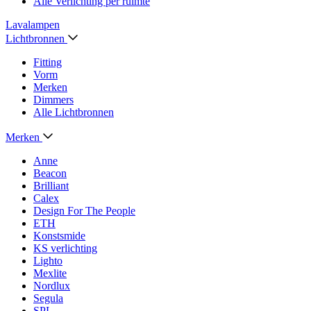
Alle Verlichting per ruimte
Lavalampen
Lichtbronnen
Fitting
Vorm
Merken
Dimmers
Alle Lichtbronnen
Merken
Anne
Beacon
Brilliant
Calex
Design For The People
ETH
Konstsmide
KS verlichting
Lighto
Mexlite
Nordlux
Segula
SPL