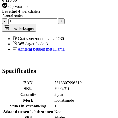
€ 125,00
Op voorraad
Levertijd 4 werkdagen
Aantal stuks
-
+
In winkelwagen
Gratis verzonden vanaf €30
365 dagen bedenktijd
Achteraf betalen met Klarna
Specificaties
EAN
7318307996319
SKU
7996-310
Garantie
2 jaar
Merk
Konstsmide
Stuks in verpakking
1
Afstand tussen lichtbronnen
Nee
Stijl
Modern