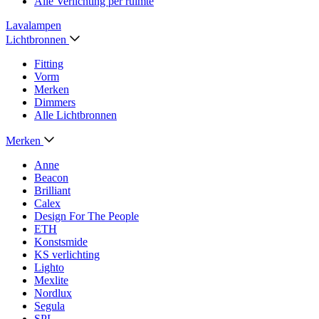
Alle Verlichting per ruimte
Lavalampen
Lichtbronnen
Fitting
Vorm
Merken
Dimmers
Alle Lichtbronnen
Merken
Anne
Beacon
Brilliant
Calex
Design For The People
ETH
Konstsmide
KS verlichting
Lighto
Mexlite
Nordlux
Segula
SPL