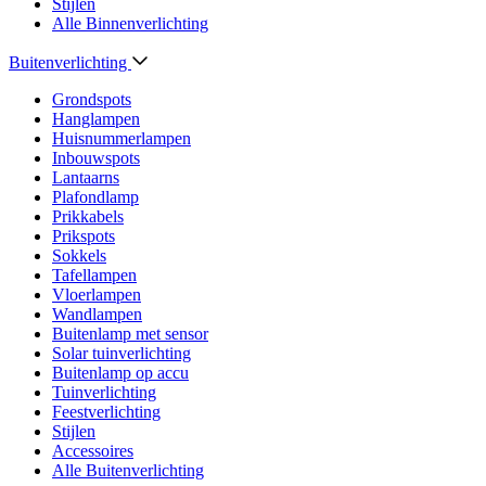
Stijlen
Alle Binnenverlichting
Buitenverlichting
Grondspots
Hanglampen
Huisnummerlampen
Inbouwspots
Lantaarns
Plafondlamp
Prikkabels
Prikspots
Sokkels
Tafellampen
Vloerlampen
Wandlampen
Buitenlamp met sensor
Solar tuinverlichting
Buitenlamp op accu
Tuinverlichting
Feestverlichting
Stijlen
Accessoires
Alle Buitenverlichting