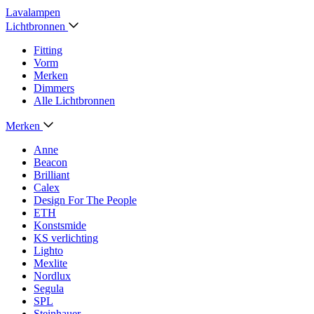
Lavalampen
Lichtbronnen
Fitting
Vorm
Merken
Dimmers
Alle Lichtbronnen
Merken
Anne
Beacon
Brilliant
Calex
Design For The People
ETH
Konstsmide
KS verlichting
Lighto
Mexlite
Nordlux
Segula
SPL
Steinhauer