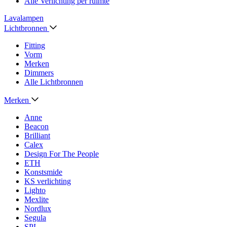
Alle Verlichting per ruimte
Lavalampen
Lichtbronnen
Fitting
Vorm
Merken
Dimmers
Alle Lichtbronnen
Merken
Anne
Beacon
Brilliant
Calex
Design For The People
ETH
Konstsmide
KS verlichting
Lighto
Mexlite
Nordlux
Segula
SPL