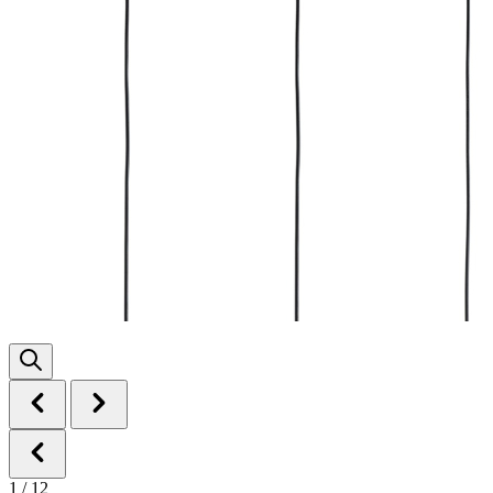
1
/
12