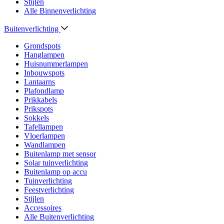
Stijlen
Alle Binnenverlichting
Buitenverlichting
Grondspots
Hanglampen
Huisnummerlampen
Inbouwspots
Lantaarns
Plafondlamp
Prikkabels
Prikspots
Sokkels
Tafellampen
Vloerlampen
Wandlampen
Buitenlamp met sensor
Solar tuinverlichting
Buitenlamp op accu
Tuinverlichting
Feestverlichting
Stijlen
Accessoires
Alle Buitenverlichting