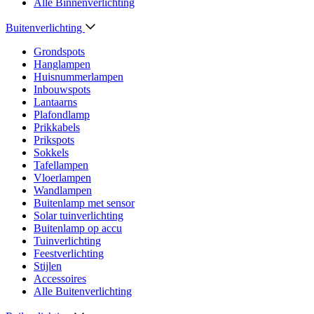
Alle Binnenverlichting
Buitenverlichting
Grondspots
Hanglampen
Huisnummerlampen
Inbouwspots
Lantaarns
Plafondlamp
Prikkabels
Prikspots
Sokkels
Tafellampen
Vloerlampen
Wandlampen
Buitenlamp met sensor
Solar tuinverlichting
Buitenlamp op accu
Tuinverlichting
Feestverlichting
Stijlen
Accessoires
Alle Buitenverlichting