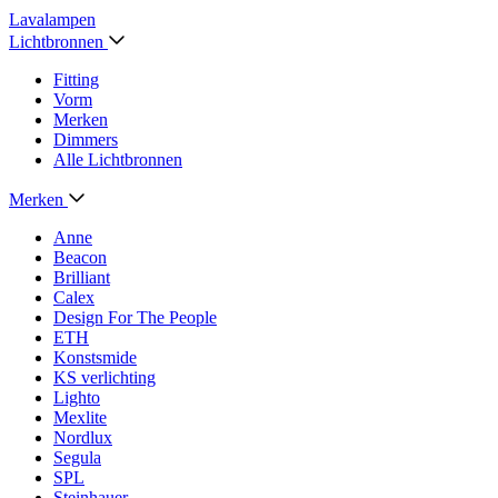
Lavalampen
Lichtbronnen
Fitting
Vorm
Merken
Dimmers
Alle Lichtbronnen
Merken
Anne
Beacon
Brilliant
Calex
Design For The People
ETH
Konstsmide
KS verlichting
Lighto
Mexlite
Nordlux
Segula
SPL
Steinhauer