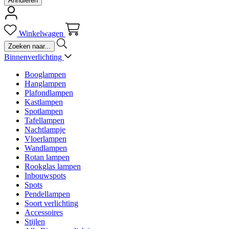
Annuleren
Winkelwagen
Binnenverlichting
Booglampen
Hanglampen
Plafondlampen
Kastlampen
Spotlampen
Tafellampen
Nachtlampje
Vloerlampen
Wandlampen
Rotan lampen
Rookglas lampen
Inbouwspots
Spots
Pendellampen
Soort verlichting
Accessoires
Stijlen