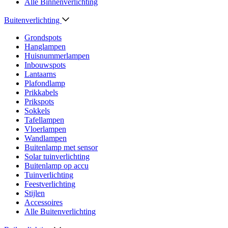
Alle Binnenverlichting
Buitenverlichting
Grondspots
Hanglampen
Huisnummerlampen
Inbouwspots
Lantaarns
Plafondlamp
Prikkabels
Prikspots
Sokkels
Tafellampen
Vloerlampen
Wandlampen
Buitenlamp met sensor
Solar tuinverlichting
Buitenlamp op accu
Tuinverlichting
Feestverlichting
Stijlen
Accessoires
Alle Buitenverlichting