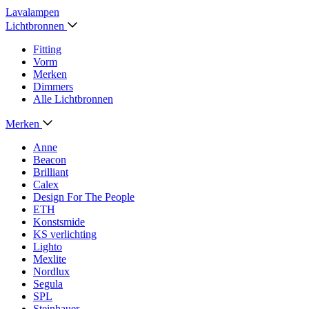
Lavalampen
Lichtbronnen
Fitting
Vorm
Merken
Dimmers
Alle Lichtbronnen
Merken
Anne
Beacon
Brilliant
Calex
Design For The People
ETH
Konstsmide
KS verlichting
Lighto
Mexlite
Nordlux
Segula
SPL
Steinhauer