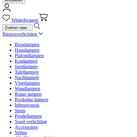
Annuleren
Winkelwagen
Binnenverlichting
Booglampen
Hanglampen
Plafondlampen
Kastlampen
Spotlampen
Tafellampen
Nachtlampje
Vloerlampen
Wandlampen
Rotan lampen
Rookglas lampen
Inbouwspots
Spots
Pendellampen
Soort verlichting
Accessoires
Stijlen