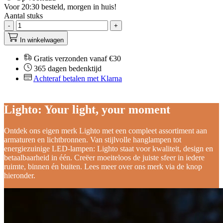
Voor 20:30 besteld, morgen in huis!
Aantal stuks
-
+
In winkelwagen
Gratis verzonden vanaf €30
365 dagen bedenktijd
Achteraf betalen met Klarna
Lighto: Your light, your moment
Ontdek ons eigen merk Lighto met een compleet assortiment aan
armaturen en lichtbronnen. Van stijlvolle hanglampen tot
energiezuinige LED-lampen: Lighto staat voor kwaliteit, design en
betaalbaarheid in één. Creëer moeiteloos de juiste sfeer in iedere
ruimte, binnen én buiten. Lees meer over ons merk via de knop
hieronder.