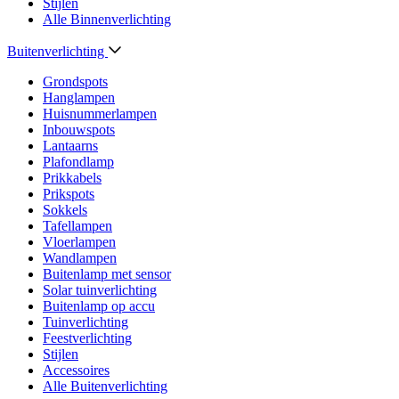
Stijlen
Alle Binnenverlichting
Buitenverlichting
Grondspots
Hanglampen
Huisnummerlampen
Inbouwspots
Lantaarns
Plafondlamp
Prikkabels
Prikspots
Sokkels
Tafellampen
Vloerlampen
Wandlampen
Buitenlamp met sensor
Solar tuinverlichting
Buitenlamp op accu
Tuinverlichting
Feestverlichting
Stijlen
Accessoires
Alle Buitenverlichting