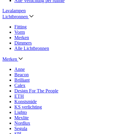
Alle Verlichting per ruimte
Lavalampen
Lichtbronnen
Fitting
Vorm
Merken
Dimmers
Alle Lichtbronnen
Merken
Anne
Beacon
Brilliant
Calex
Design For The People
ETH
Konstsmide
KS verlichting
Lighto
Mexlite
Nordlux
Segula
SPL