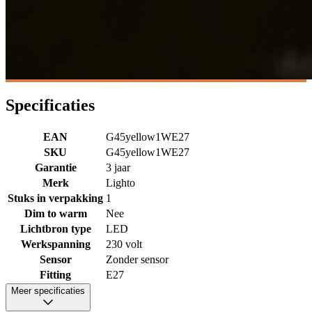
Specificaties
EAN
G45yellow1WE27
SKU
G45yellow1WE27
Garantie
3 jaar
Merk
Lighto
Stuks in verpakking
1
Dim to warm
Nee
Lichtbron type
LED
Werkspanning
230 volt
Sensor
Zonder sensor
Fitting
E27
Meer specificaties