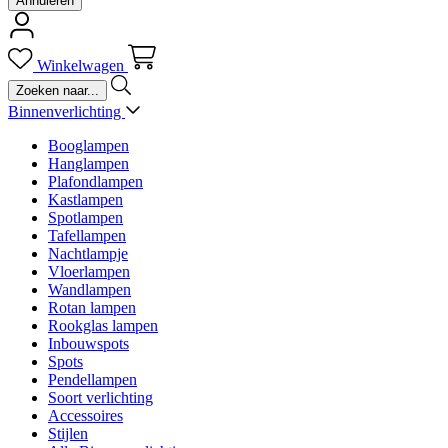
Annuleren
Winkelwagen
Binnenverlichting
Booglampen
Hanglampen
Plafondlampen
Kastlampen
Spotlampen
Tafellampen
Nachtlampje
Vloerlampen
Wandlampen
Rotan lampen
Rookglas lampen
Inbouwspots
Spots
Pendellampen
Soort verlichting
Accessoires
Stijlen