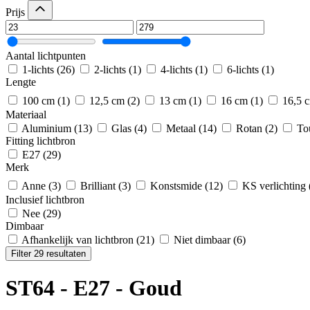
Prijs
Aantal lichtpunten
1-lichts
(26)
2-lichts
(1)
4-lichts
(1)
6-lichts
(1)
Lengte
100 cm
(1)
12,5 cm
(2)
13 cm
(1)
16 cm
(1)
16,5 
Materiaal
Aluminium
(13)
Glas
(4)
Metaal
(14)
Rotan
(2)
To
Fitting lichtbron
E27
(29)
Merk
Anne
(3)
Brilliant
(3)
Konstsmide
(12)
KS verlichting
Inclusief lichtbron
Nee
(29)
Dimbaar
Afhankelijk van lichtbron
(21)
Niet dimbaar
(6)
Filter 29 resultaten
ST64 - E27 - Goud