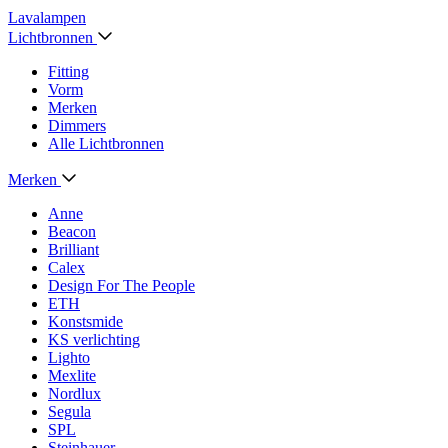
Lavalampen
Lichtbronnen
Fitting
Vorm
Merken
Dimmers
Alle Lichtbronnen
Merken
Anne
Beacon
Brilliant
Calex
Design For The People
ETH
Konstsmide
KS verlichting
Lighto
Mexlite
Nordlux
Segula
SPL
Steinhauer