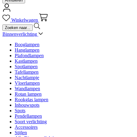
Annuleren
Winkelwagen
Binnenverlichting
Booglampen
Hanglampen
Plafondlampen
Kastlampen
Spotlampen
Tafellampen
Nachtlampje
Vloerlampen
Wandlampen
Rotan lampen
Rookglas lampen
Inbouwspots
Spots
Pendellampen
Soort verlichting
Accessoires
Stijlen