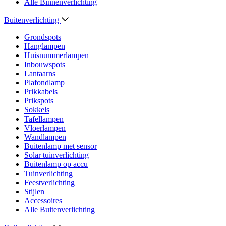
Alle Binnenverlichting
Buitenverlichting
Grondspots
Hanglampen
Huisnummerlampen
Inbouwspots
Lantaarns
Plafondlamp
Prikkabels
Prikspots
Sokkels
Tafellampen
Vloerlampen
Wandlampen
Buitenlamp met sensor
Solar tuinverlichting
Buitenlamp op accu
Tuinverlichting
Feestverlichting
Stijlen
Accessoires
Alle Buitenverlichting