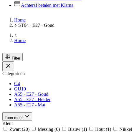
Achteraf betalen met Klarna
Home
ST64 - E27 - Goud
Home
Filter
Categorieën
G4
GU10
A55 - E27 - Goud
A55 - E27 - Helder
A55 - E27 - Mat
Toon meer
Kleur
Zwart
(20)
Messing
(6)
Blauw
(1)
Hout
(1)
Nikkel