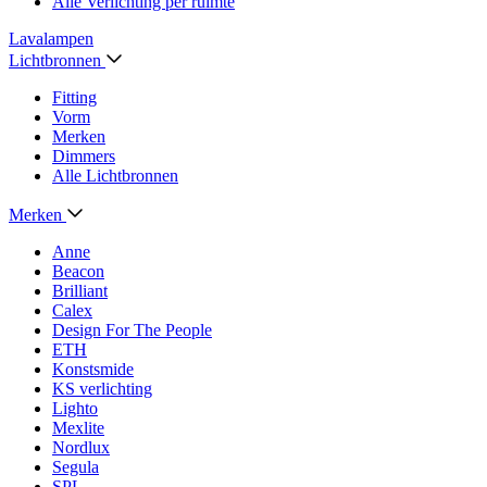
Alle Verlichting per ruimte
Lavalampen
Lichtbronnen
Fitting
Vorm
Merken
Dimmers
Alle Lichtbronnen
Merken
Anne
Beacon
Brilliant
Calex
Design For The People
ETH
Konstsmide
KS verlichting
Lighto
Mexlite
Nordlux
Segula
SPL