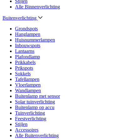
Stijlen
Alle Binnenverlichting
Buitenverlichting
Grondspots
Hanglampen
Huisnummerlampen
Inbouwspots
Lantaarns
Plafondlamp
Prikkabels
Prikspots
Sokkels
Tafellampen
Vloerlampen
Wandlampen
Buitenlamp met sensor
Solar tuinverlichting
Buitenlamp op accu
Tuinverlichting
Feestverlichting
Stijlen
Accessoires
Alle Buitenverlichting