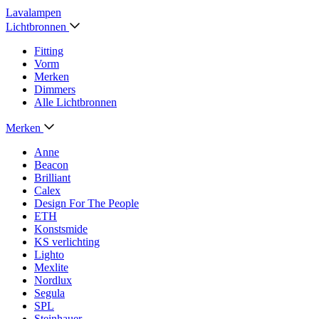
Lavalampen
Lichtbronnen
Fitting
Vorm
Merken
Dimmers
Alle Lichtbronnen
Merken
Anne
Beacon
Brilliant
Calex
Design For The People
ETH
Konstsmide
KS verlichting
Lighto
Mexlite
Nordlux
Segula
SPL
Steinhauer