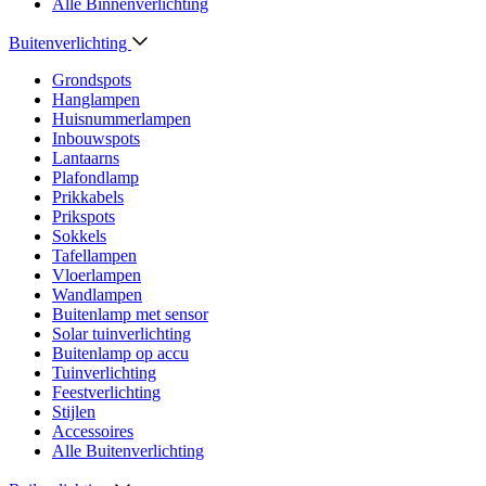
Alle Binnenverlichting
Buitenverlichting
Grondspots
Hanglampen
Huisnummerlampen
Inbouwspots
Lantaarns
Plafondlamp
Prikkabels
Prikspots
Sokkels
Tafellampen
Vloerlampen
Wandlampen
Buitenlamp met sensor
Solar tuinverlichting
Buitenlamp op accu
Tuinverlichting
Feestverlichting
Stijlen
Accessoires
Alle Buitenverlichting