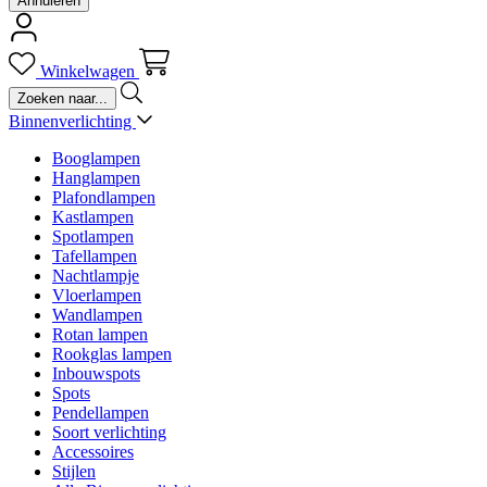
Annuleren
Winkelwagen
Binnenverlichting
Booglampen
Hanglampen
Plafondlampen
Kastlampen
Spotlampen
Tafellampen
Nachtlampje
Vloerlampen
Wandlampen
Rotan lampen
Rookglas lampen
Inbouwspots
Spots
Pendellampen
Soort verlichting
Accessoires
Stijlen