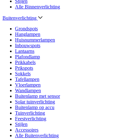
Stijlen
Alle Binnenverlichting
Buitenverlichting
Grondspots
Hanglampen
Huisnummerlampen
Inbouwspots
Lantaarns
Plafondlamp
Prikkabels
Prikspots
Sokkels
Tafellampen
Vloerlampen
Wandlampen
Buitenlamp met sensor
Solar tuinverlichting
Buitenlamp op accu
Tuinverlichting
Feestverlichting
Stijlen
Accessoires
Alle Buitenverlichting