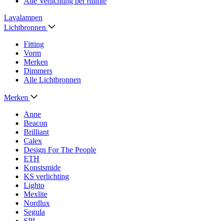
Alle Verlichting per ruimte
Lavalampen
Lichtbronnen
Fitting
Vorm
Merken
Dimmers
Alle Lichtbronnen
Merken
Anne
Beacon
Brilliant
Calex
Design For The People
ETH
Konstsmide
KS verlichting
Lighto
Mexlite
Nordlux
Segula
SPL