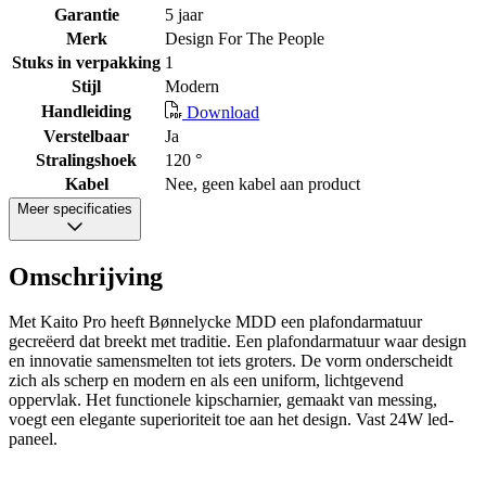
Garantie
5 jaar
Merk
Design For The People
Stuks in verpakking
1
Stijl
Modern
Handleiding
Download
Verstelbaar
Ja
Stralingshoek
120 °
Kabel
Nee, geen kabel aan product
Meer specificaties
Omschrijving
Met Kaito Pro heeft Bønnelycke MDD een plafondarmatuur
gecreëerd dat breekt met traditie. Een plafondarmatuur waar design
en innovatie samensmelten tot iets groters. De vorm onderscheidt
zich als scherp en modern en als een uniform, lichtgevend
oppervlak. Het functionele kipscharnier, gemaakt van messing,
voegt een elegante superioriteit toe aan het design. Vast 24W led-
paneel.