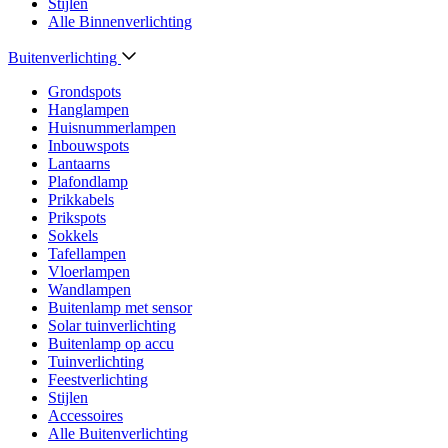
Stijlen
Alle Binnenverlichting
Buitenverlichting
Grondspots
Hanglampen
Huisnummerlampen
Inbouwspots
Lantaarns
Plafondlamp
Prikkabels
Prikspots
Sokkels
Tafellampen
Vloerlampen
Wandlampen
Buitenlamp met sensor
Solar tuinverlichting
Buitenlamp op accu
Tuinverlichting
Feestverlichting
Stijlen
Accessoires
Alle Buitenverlichting