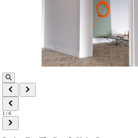
1
/
6