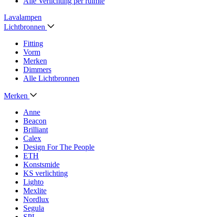
Alle Verlichting per ruimte
Lavalampen
Lichtbronnen
Fitting
Vorm
Merken
Dimmers
Alle Lichtbronnen
Merken
Anne
Beacon
Brilliant
Calex
Design For The People
ETH
Konstsmide
KS verlichting
Lighto
Mexlite
Nordlux
Segula
SPL