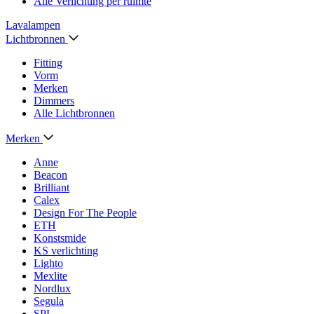
Alle Verlichting per ruimte
Lavalampen
Lichtbronnen
Fitting
Vorm
Merken
Dimmers
Alle Lichtbronnen
Merken
Anne
Beacon
Brilliant
Calex
Design For The People
ETH
Konstsmide
KS verlichting
Lighto
Mexlite
Nordlux
Segula
SPL