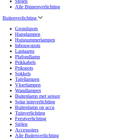
Stijlen
Alle Binnenverlichting
Buitenverlichting
Grondspots
Hanglampen
Huisnummerlampen
Inbouwspots
Lantaarns
Plafondlamp
Prikkabels
Prikspots
Sokkels
Tafellampen
Vloerlampen
Wandlampen
Buitenlamp met sensor
Solar tuinverlichting
Buitenlamp op accu
Tuinverlichting
Feestverlichting
Stijlen
Accessoires
Alle Buitenverlichting