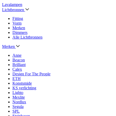
Lavalampen
Lichtbronnen
Fitting
Vorm
Merken
Dimmers
Alle Lichtbronnen
Merken
Anne
Beacon
Brilliant
Calex
Design For The People
ETH
Konstsmide
KS verlichting
Lighto
Mexlite
Nordlux
Segula
SPL
Steinhauer