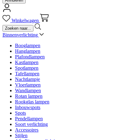
Annuleren
Winkelwagen
Binnenverlichting
Booglampen
Hanglampen
Plafondlampen
Kastlampen
Spotlampen
Tafellampen
Nachtlampje
Vloerlampen
Wandlampen
Rotan lampen
Rookglas lampen
Inbouwspots
Spots
Pendellampen
Soort verlichting
Accessoires
Stijlen