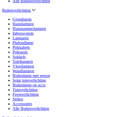
Alle Binnenverlichting
Buitenverlichting
Grondspots
Hanglampen
Huisnummerlampen
Inbouwspots
Lantaarns
Plafondlamp
Prikkabels
Prikspots
Sokkels
Tafellampen
Vloerlampen
Wandlampen
Buitenlamp met sensor
Solar tuinverlichting
Buitenlamp op accu
Tuinverlichting
Feestverlichting
Stijlen
Accessoires
Alle Buitenverlichting