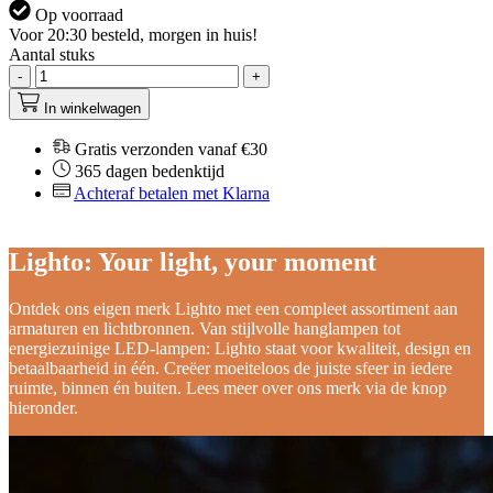
Op voorraad
Voor 20:30 besteld, morgen in huis!
Aantal stuks
-
+
In winkelwagen
Gratis verzonden vanaf €30
365 dagen bedenktijd
Achteraf betalen met Klarna
Lighto: Your light, your moment
Ontdek ons eigen merk Lighto met een compleet assortiment aan
armaturen en lichtbronnen. Van stijlvolle hanglampen tot
energiezuinige LED-lampen: Lighto staat voor kwaliteit, design en
betaalbaarheid in één. Creëer moeiteloos de juiste sfeer in iedere
ruimte, binnen én buiten. Lees meer over ons merk via de knop
hieronder.