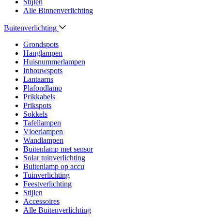
Stijlen
Alle Binnenverlichting
Buitenverlichting
Grondspots
Hanglampen
Huisnummerlampen
Inbouwspots
Lantaarns
Plafondlamp
Prikkabels
Prikspots
Sokkels
Tafellampen
Vloerlampen
Wandlampen
Buitenlamp met sensor
Solar tuinverlichting
Buitenlamp op accu
Tuinverlichting
Feestverlichting
Stijlen
Accessoires
Alle Buitenverlichting