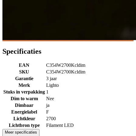
Specificaties
EAN
C354W2700Kcldim
SKU
C354W2700Kcldim
Garantie
3 jaar
Merk
Lighto
Stuks in verpakking
1
Dim to warm
Nee
Dimbaar
ja
Energielabel
F
Lichtkleur
2700
Lichtbron type
Filament LED
Meer specificaties