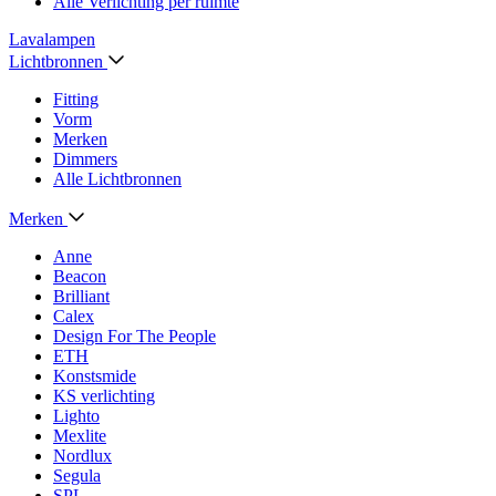
Alle Verlichting per ruimte
Lavalampen
Lichtbronnen
Fitting
Vorm
Merken
Dimmers
Alle Lichtbronnen
Merken
Anne
Beacon
Brilliant
Calex
Design For The People
ETH
Konstsmide
KS verlichting
Lighto
Mexlite
Nordlux
Segula
SPL