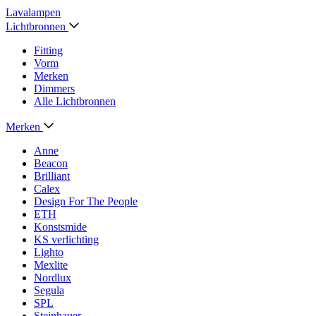
Lavalampen
Lichtbronnen
Fitting
Vorm
Merken
Dimmers
Alle Lichtbronnen
Merken
Anne
Beacon
Brilliant
Calex
Design For The People
ETH
Konstsmide
KS verlichting
Lighto
Mexlite
Nordlux
Segula
SPL
Steinhauer