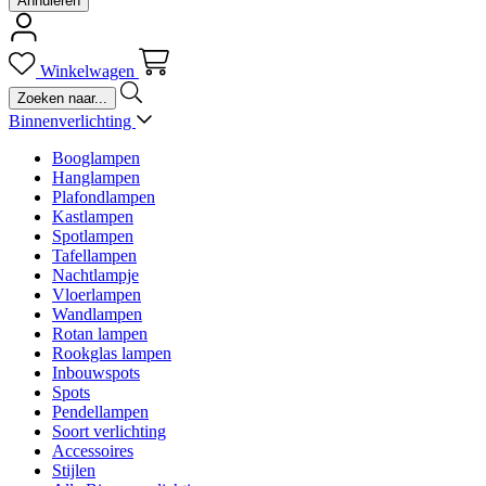
Annuleren
Winkelwagen
Binnenverlichting
Booglampen
Hanglampen
Plafondlampen
Kastlampen
Spotlampen
Tafellampen
Nachtlampje
Vloerlampen
Wandlampen
Rotan lampen
Rookglas lampen
Inbouwspots
Spots
Pendellampen
Soort verlichting
Accessoires
Stijlen