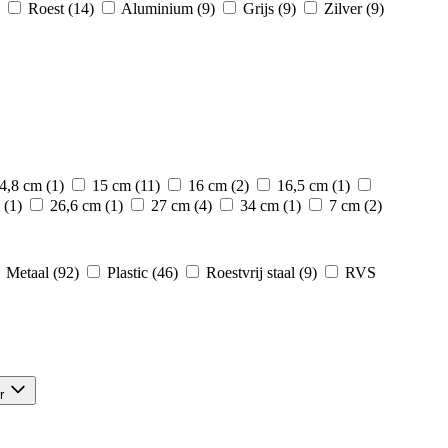
Roest
(14)
Aluminium
(9)
Grijs
(9)
Zilver
(9)
4,8 cm
(1)
15 cm
(11)
16 cm
(2)
16,5 cm
(1)
(1)
26,6 cm
(1)
27 cm
(4)
34 cm
(1)
7 cm
(2)
Metaal
(92)
Plastic
(46)
Roestvrij staal
(9)
RVS
r