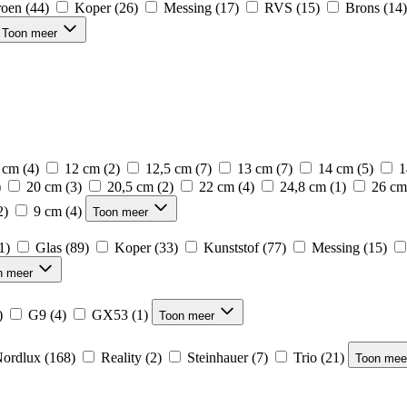
oen
(44)
Koper
(26)
Messing
(17)
RVS
(15)
Brons
(14)
Toon meer
 cm
(4)
12 cm
(2)
12,5 cm
(7)
13 cm
(7)
14 cm
(5)
1
)
20 cm
(3)
20,5 cm
(2)
22 cm
(4)
24,8 cm
(1)
26 cm
2)
9 cm
(4)
Toon meer
1)
Glas
(89)
Koper
(33)
Kunststof
(77)
Messing
(15)
n meer
)
G9
(4)
GX53
(1)
Toon meer
ordlux
(168)
Reality
(2)
Steinhauer
(7)
Trio
(21)
Toon mee