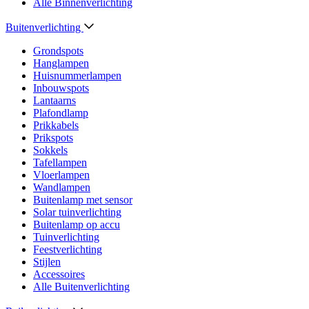
Alle Binnenverlichting
Buitenverlichting
Grondspots
Hanglampen
Huisnummerlampen
Inbouwspots
Lantaarns
Plafondlamp
Prikkabels
Prikspots
Sokkels
Tafellampen
Vloerlampen
Wandlampen
Buitenlamp met sensor
Solar tuinverlichting
Buitenlamp op accu
Tuinverlichting
Feestverlichting
Stijlen
Accessoires
Alle Buitenverlichting