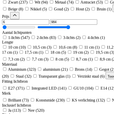
Zwart
(237)
Wit
(94)
Metaal
(74)
Antraciet
(53)
Gr
Beige
(8)
Nikkel
(5)
Goud
(2)
Hout
(2)
Bruin
(1)
Prijs
Aantal lichtpunten
1-lichts
(547)
2-lichts
(83)
3-lichts
(2)
4-lichts
(1)
Lengte
10 cm
(10)
10,5 cm
(3)
10,6 cm
(8)
11 cm
(1)
11,2
17 cm
(1)
17,5 cm
(1)
18 cm
(5)
19 cm
(2)
19,5 cm
(3
7,3 cm
(2)
7,7 cm
(3)
8 cm
(5)
8,7 cm
(1)
8,9 cm
(
Materiaal
Aluminium
(323)
aluminium
(21)
Brons
(14)
Gegot
(2
(20)
Staal
(32)
Transparant glas
(1)
Verzinkt staal
(6)
Too
Fitting lichtbron
E27
(371)
Integrated LED
(141)
GU10
(104)
E14
(12
Merk
Brilliant
(73)
Konstsmide
(230)
KS verlichting
(132)
N
Inclusief lichtbron
Ja
(113)
Nee
(520)