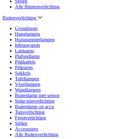
Stijlen
Alle Binnenverlichting
Buitenverlichting
Grondspots
Hanglampen
Huisnummerlampen
Inbouwspots
Lantaarns
Plafondlamp
Prikkabels
Prikspots
Sokkels
Tafellampen
Vloerlampen
Wandlampen
Buitenlamp met sensor
Solar tuinverlichting
Buitenlamp op accu
Tuinverlichting
Feestverlichting
Stijlen
Accessoires
Alle Buitenverlichting