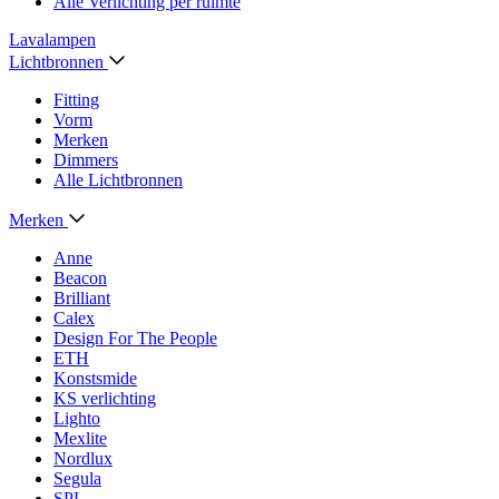
Alle Verlichting per ruimte
Lavalampen
Lichtbronnen
Fitting
Vorm
Merken
Dimmers
Alle Lichtbronnen
Merken
Anne
Beacon
Brilliant
Calex
Design For The People
ETH
Konstsmide
KS verlichting
Lighto
Mexlite
Nordlux
Segula
SPL