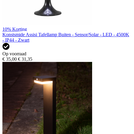
10%
Korting
Konstsmide Assisi Tafellamp Buiten - Sensor/Solar - LED - 4500K
- IP44 - Zwart
Op voorraad
€ 35,00
€ 31,35