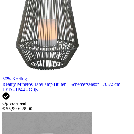
50%
Korting
Reality Mineros Tafellamp Buiten - Schemersensor - Ø37,5cm -
LED - IP44 - Grijs
Op voorraad
€ 55,99
€ 28,00