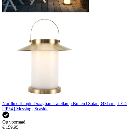
Nordlux Temple Draagbare Tafellamp Buiten | Solar | Ø31cm | LED
| IP54 | Messing | Seaside
Op voorraad
€ 159,95