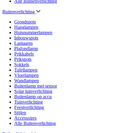
Alle Binnenverlichting
Buitenverlichting
Grondspots
Hanglampen
Huisnummerlampen
Inbouwspots
Lantaarns
Plafondlamp
Prikkabels
Prikspots
Sokkels
Tafellampen
Vloerlampen
Wandlampen
Buitenlamp met sensor
Solar tuinverlichting
Buitenlamp op accu
Tuinverlichting
Feestverlichting
Stijlen
Accessoires
Alle Buitenverlichting