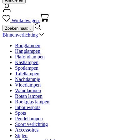
Annuleren
Winkelwagen
Binnenverlichting
Booglampen
Hanglampen
Plafondlampen
Kastlampen
Spotlampen
Tafellampen
Nachtlampje
Vloerlampen
Wandlampen
Rotan lampen
Rookglas lampen
Inbouwspots
Spots
Pendellampen
Soort verlichting
Accessoires
Stijlen