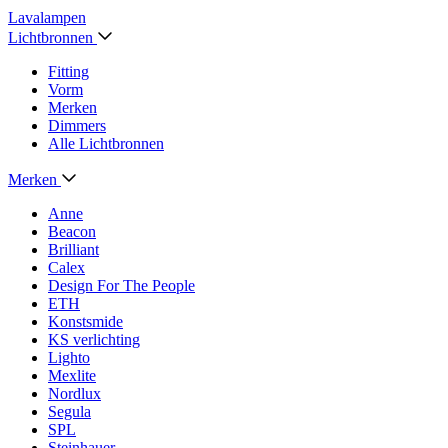
Lavalampen
Lichtbronnen
Fitting
Vorm
Merken
Dimmers
Alle Lichtbronnen
Merken
Anne
Beacon
Brilliant
Calex
Design For The People
ETH
Konstsmide
KS verlichting
Lighto
Mexlite
Nordlux
Segula
SPL
Steinhauer