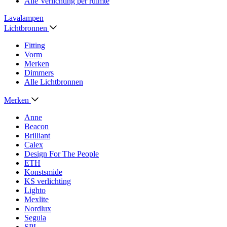
Alle Verlichting per ruimte
Lavalampen
Lichtbronnen
Fitting
Vorm
Merken
Dimmers
Alle Lichtbronnen
Merken
Anne
Beacon
Brilliant
Calex
Design For The People
ETH
Konstsmide
KS verlichting
Lighto
Mexlite
Nordlux
Segula
SPL