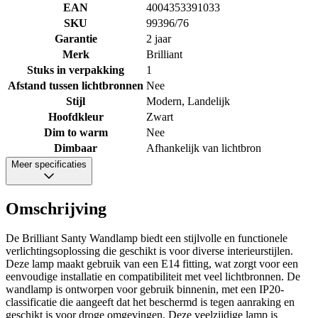
EAN
4004353391033
SKU
99396/76
Garantie
2 jaar
Merk
Brilliant
Stuks in verpakking
1
Afstand tussen lichtbronnen
Nee
Stijl
Modern, Landelijk
Hoofdkleur
Zwart
Dim to warm
Nee
Dimbaar
Afhankelijk van lichtbron
Meer specificaties
Omschrijving
De Brilliant Santy Wandlamp biedt een stijlvolle en functionele
verlichtingsoplossing die geschikt is voor diverse interieurstijlen.
Deze lamp maakt gebruik van een E14 fitting, wat zorgt voor een
eenvoudige installatie en compatibiliteit met veel lichtbronnen. De
wandlamp is ontworpen voor gebruik binnenin, met een IP20-
classificatie die aangeeft dat het beschermd is tegen aanraking en
geschikt is voor droge omgevingen. Deze veelzijdige lamp is