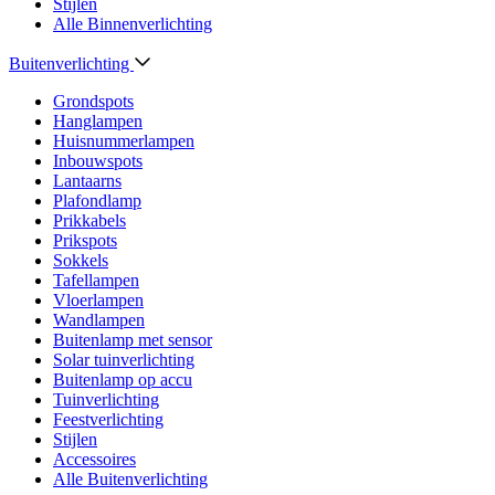
Stijlen
Alle Binnenverlichting
Buitenverlichting
Grondspots
Hanglampen
Huisnummerlampen
Inbouwspots
Lantaarns
Plafondlamp
Prikkabels
Prikspots
Sokkels
Tafellampen
Vloerlampen
Wandlampen
Buitenlamp met sensor
Solar tuinverlichting
Buitenlamp op accu
Tuinverlichting
Feestverlichting
Stijlen
Accessoires
Alle Buitenverlichting