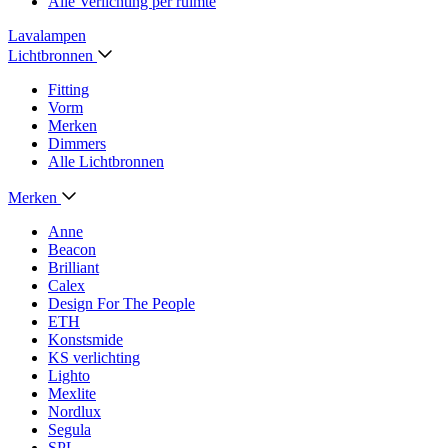
Alle Verlichting per ruimte
Lavalampen
Lichtbronnen
Fitting
Vorm
Merken
Dimmers
Alle Lichtbronnen
Merken
Anne
Beacon
Brilliant
Calex
Design For The People
ETH
Konstsmide
KS verlichting
Lighto
Mexlite
Nordlux
Segula
SPL