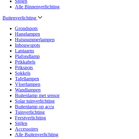
Stijlen
Alle Binnenverlichting
Buitenverlichting
Grondspots
Hanglampen
Huisnummerlampen
Inbouwspots
Lantaarns
Plafondlamp
Prikkabels
Prikspots
Sokkels
Tafellampen
Vloerlampen
Wandlampen
Buitenlamp met sensor
Solar tuinverlichting
Buitenlamp op accu
Tuinverlichting
Feestverlichting
Stijlen
Accessoires
Alle Buitenverlichting