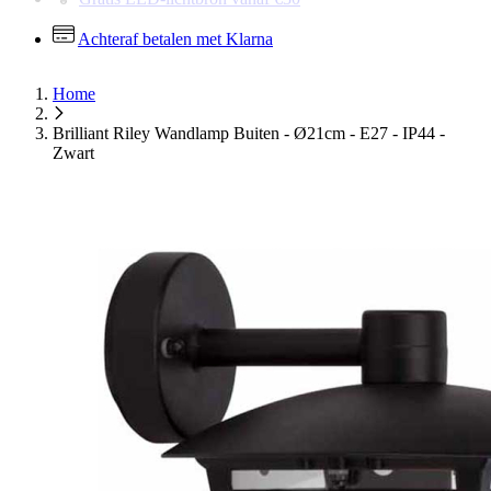
Gratis LED-lichtbron vanaf €30
Achteraf betalen met Klarna
Home
Brilliant Riley Wandlamp Buiten - Ø21cm - E27 - IP44 -
Zwart