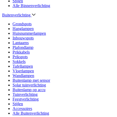
Stijlen
Alle Binnenverlichting
Buitenverlichting
Grondspots
Hanglampen
Huisnummerlampen
Inbouwspots
Lantaarns
Plafondlamp
Prikkabels
Prikspots
Sokkels
Tafellampen
Vloerlampen
Wandlampen
Buitenlamp met sensor
Solar tuinverlichting
Buitenlamp op accu
Tuinverlichting
Feestverlichting
Stijlen
Accessoires
Alle Buitenverlichting