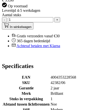
€ 35,00
Op voorraad
Levertijd 4-5 werkdagen
Aantal stuks
-
+
In winkelwagen
Gratis verzonden vanaf €30
365 dagen bedenktijd
Achteraf betalen met Klarna
Specificaties
EAN
4004353228568
SKU
42382/06
Garantie
2 jaar
Merk
Brilliant
Stuks in verpakking
1
Afstand tussen lichtbronnen
Nee
Stijl
Modern