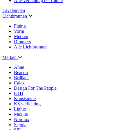
Alle Verlichting per ruimte
Lavalampen
Lichtbronnen
Fitting
Vorm
Merken
Dimmers
Alle Lichtbronnen
Merken
Anne
Beacon
Brilliant
Calex
Design For The People
ETH
Konstsmide
KS verlichting
Lighto
Mexlite
Nordlux
Segula
SPL