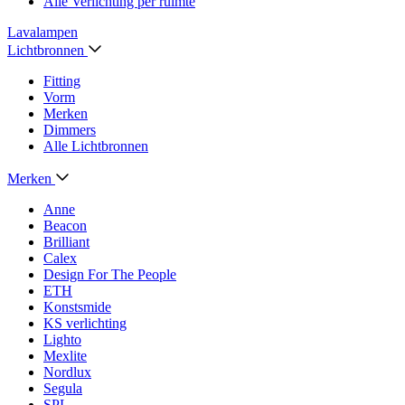
Alle Verlichting per ruimte
Lavalampen
Lichtbronnen
Fitting
Vorm
Merken
Dimmers
Alle Lichtbronnen
Merken
Anne
Beacon
Brilliant
Calex
Design For The People
ETH
Konstsmide
KS verlichting
Lighto
Mexlite
Nordlux
Segula
SPL