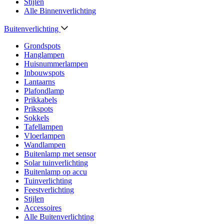
Stijlen
Alle Binnenverlichting
Buitenverlichting
Grondspots
Hanglampen
Huisnummerlampen
Inbouwspots
Lantaarns
Plafondlamp
Prikkabels
Prikspots
Sokkels
Tafellampen
Vloerlampen
Wandlampen
Buitenlamp met sensor
Solar tuinverlichting
Buitenlamp op accu
Tuinverlichting
Feestverlichting
Stijlen
Accessoires
Alle Buitenverlichting