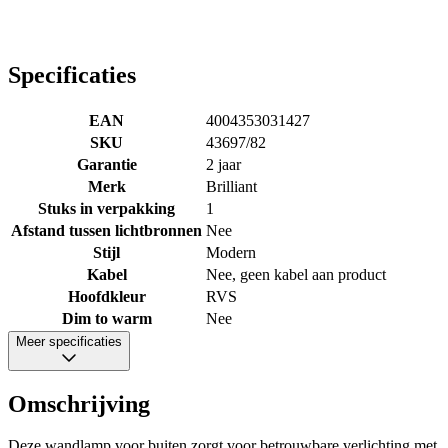
Specificaties
EAN
4004353031427
SKU
43697/82
Garantie
2 jaar
Merk
Brilliant
Stuks in verpakking
1
Afstand tussen lichtbronnen
Nee
Stijl
Modern
Kabel
Nee, geen kabel aan product
Hoofdkleur
RVS
Dim to warm
Nee
Meer specificaties
Omschrijving
Deze wandlamp voor buiten zorgt voor betrouwbare verlichting met