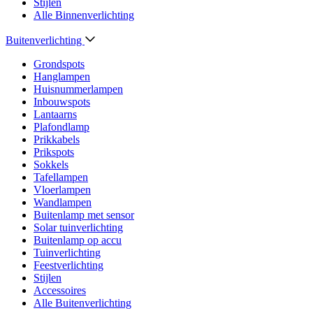
Stijlen
Alle Binnenverlichting
Buitenverlichting
Grondspots
Hanglampen
Huisnummerlampen
Inbouwspots
Lantaarns
Plafondlamp
Prikkabels
Prikspots
Sokkels
Tafellampen
Vloerlampen
Wandlampen
Buitenlamp met sensor
Solar tuinverlichting
Buitenlamp op accu
Tuinverlichting
Feestverlichting
Stijlen
Accessoires
Alle Buitenverlichting