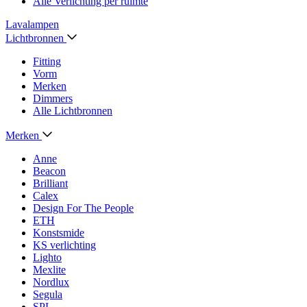
Alle Verlichting per ruimte
Lavalampen
Lichtbronnen
Fitting
Vorm
Merken
Dimmers
Alle Lichtbronnen
Merken
Anne
Beacon
Brilliant
Calex
Design For The People
ETH
Konstsmide
KS verlichting
Lighto
Mexlite
Nordlux
Segula
SPL