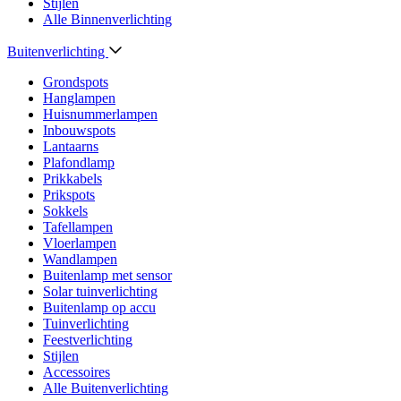
Stijlen
Alle Binnenverlichting
Buitenverlichting
Grondspots
Hanglampen
Huisnummerlampen
Inbouwspots
Lantaarns
Plafondlamp
Prikkabels
Prikspots
Sokkels
Tafellampen
Vloerlampen
Wandlampen
Buitenlamp met sensor
Solar tuinverlichting
Buitenlamp op accu
Tuinverlichting
Feestverlichting
Stijlen
Accessoires
Alle Buitenverlichting