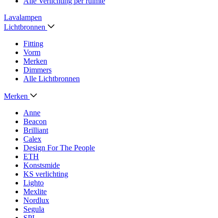
Alle Verlichting per ruimte
Lavalampen
Lichtbronnen
Fitting
Vorm
Merken
Dimmers
Alle Lichtbronnen
Merken
Anne
Beacon
Brilliant
Calex
Design For The People
ETH
Konstsmide
KS verlichting
Lighto
Mexlite
Nordlux
Segula
SPL