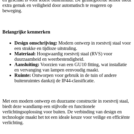
extra gemak en veiligheid door automatisch te reageren op
beweging.
Belangrijke kenmerken
Design omschrijving:
Modern ontwerp in roestvrij staal voor
een strakke en tijdloze uitstraling.
Materiaal:
Hoogwaardig roestvrij staal (RVS) voor
duurzaamheid en weerbestendigheid.
Aansluiting:
Voorzien van een GU10 fitting, wat installatie
en vervanging van lampen eenvoudig maakt.
Ruimte:
Ontworpen voor gebruik in de tuin of andere
buitenruimtes dankzij de IP44-classificatie.
Met een modern ontwerp en duurzame constructie in roestvrij staal,
biedt deze wandlamp een stijlvolle en functionele
verlichtingsoplossing voor buiten. De verbinding van design en
technologie maakt het tot een ideale keuze voor veilige en efficiënte
verlichting.