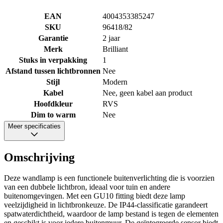
EAN
4004353385247
SKU
96418/82
Garantie
2 jaar
Merk
Brilliant
Stuks in verpakking
1
Afstand tussen lichtbronnen
Nee
Stijl
Modern
Kabel
Nee, geen kabel aan product
Hoofdkleur
RVS
Dim to warm
Nee
Meer specificaties
Omschrijving
Deze wandlamp is een functionele buitenverlichting die is voorzien
van een dubbele lichtbron, ideaal voor tuin en andere
buitenomgevingen. Met een GU10 fitting biedt deze lamp
veelzijdigheid in lichtbronkeuze. De IP44-classificatie garandeert
spatwaterdichtheid, waardoor de lamp bestand is tegen de elementen
en geschikt is voor iedere buitenmuur. De geïntegreerde sensor biedt