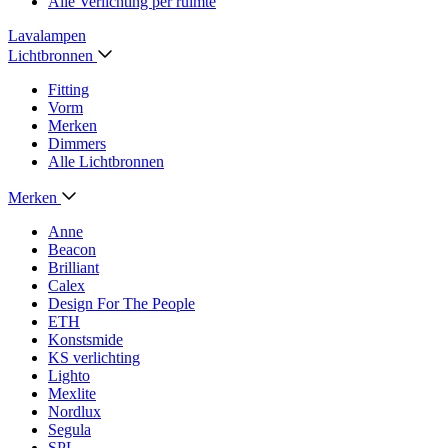
Alle Verlichting per ruimte
Lavalampen
Lichtbronnen
Fitting
Vorm
Merken
Dimmers
Alle Lichtbronnen
Merken
Anne
Beacon
Brilliant
Calex
Design For The People
ETH
Konstsmide
KS verlichting
Lighto
Mexlite
Nordlux
Segula
SPL