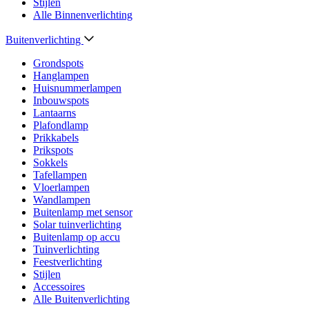
Stijlen
Alle Binnenverlichting
Buitenverlichting
Grondspots
Hanglampen
Huisnummerlampen
Inbouwspots
Lantaarns
Plafondlamp
Prikkabels
Prikspots
Sokkels
Tafellampen
Vloerlampen
Wandlampen
Buitenlamp met sensor
Solar tuinverlichting
Buitenlamp op accu
Tuinverlichting
Feestverlichting
Stijlen
Accessoires
Alle Buitenverlichting