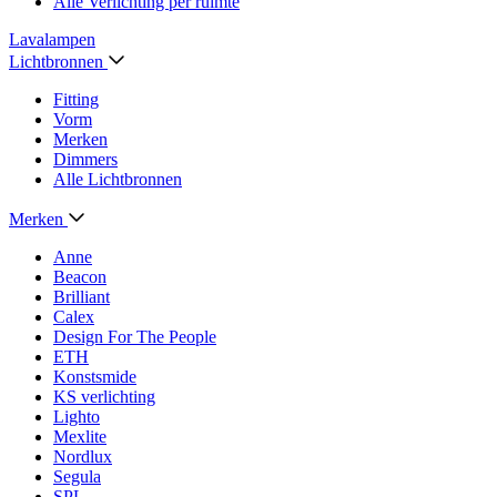
Alle Verlichting per ruimte
Lavalampen
Lichtbronnen
Fitting
Vorm
Merken
Dimmers
Alle Lichtbronnen
Merken
Anne
Beacon
Brilliant
Calex
Design For The People
ETH
Konstsmide
KS verlichting
Lighto
Mexlite
Nordlux
Segula
SPL