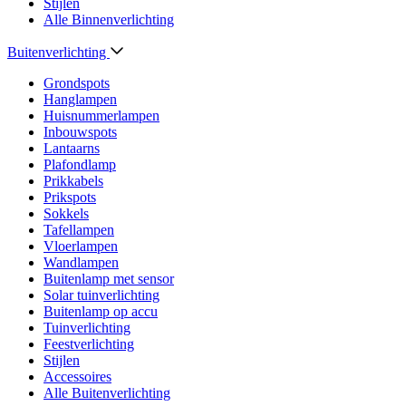
Stijlen
Alle Binnenverlichting
Buitenverlichting
Grondspots
Hanglampen
Huisnummerlampen
Inbouwspots
Lantaarns
Plafondlamp
Prikkabels
Prikspots
Sokkels
Tafellampen
Vloerlampen
Wandlampen
Buitenlamp met sensor
Solar tuinverlichting
Buitenlamp op accu
Tuinverlichting
Feestverlichting
Stijlen
Accessoires
Alle Buitenverlichting