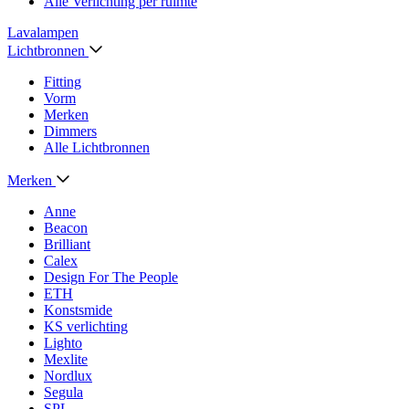
Alle Verlichting per ruimte
Lavalampen
Lichtbronnen
Fitting
Vorm
Merken
Dimmers
Alle Lichtbronnen
Merken
Anne
Beacon
Brilliant
Calex
Design For The People
ETH
Konstsmide
KS verlichting
Lighto
Mexlite
Nordlux
Segula
SPL