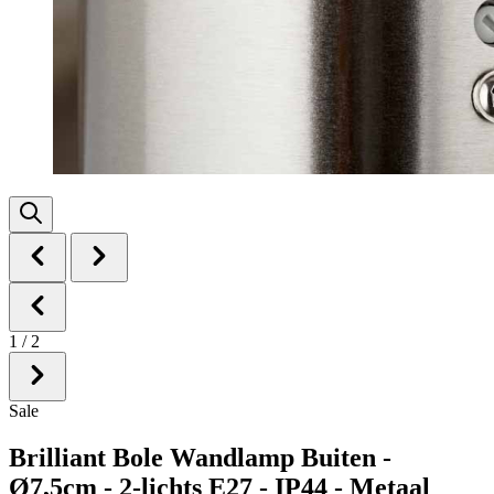
1
/
2
Sale
Brilliant Bole Wandlamp Buiten -
Ø7,5cm - 2-lichts E27 - IP44 - Metaal