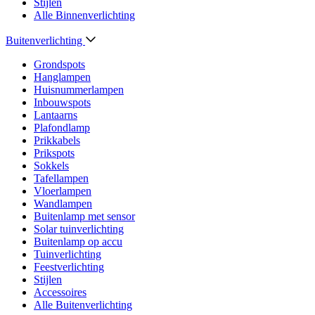
Stijlen
Alle Binnenverlichting
Buitenverlichting
Grondspots
Hanglampen
Huisnummerlampen
Inbouwspots
Lantaarns
Plafondlamp
Prikkabels
Prikspots
Sokkels
Tafellampen
Vloerlampen
Wandlampen
Buitenlamp met sensor
Solar tuinverlichting
Buitenlamp op accu
Tuinverlichting
Feestverlichting
Stijlen
Accessoires
Alle Buitenverlichting