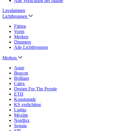
Alle Verlichting per ruimte
Lavalampen
Lichtbronnen
Fitting
Vorm
Merken
Dimmers
Alle Lichtbronnen
Merken
Anne
Beacon
Brilliant
Calex
Design For The People
ETH
Konstsmide
KS verlichting
Lighto
Mexlite
Nordlux
Segula
SPL