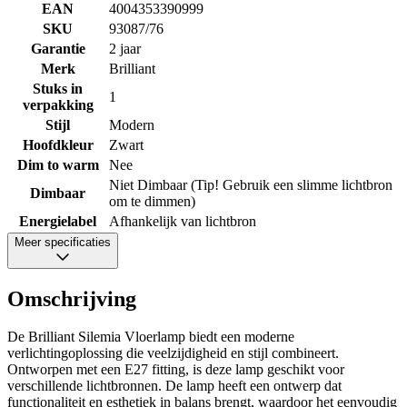
EAN
4004353390999
SKU
93087/76
Garantie
2 jaar
Merk
Brilliant
Stuks in
1
verpakking
Stijl
Modern
Hoofdkleur
Zwart
Dim to warm
Nee
Niet Dimbaar (Tip! Gebruik een slimme lichtbron
Dimbaar
om te dimmen)
Energielabel
Afhankelijk van lichtbron
Meer specificaties
Omschrijving
De Brilliant Silemia Vloerlamp biedt een moderne
verlichtingoplossing die veelzijdigheid en stijl combineert.
Ontworpen met een E27 fitting, is deze lamp geschikt voor
verschillende lichtbronnen. De lamp heeft een ontwerp dat
functionaliteit en esthetiek in balans brengt, waardoor het eenvoudig