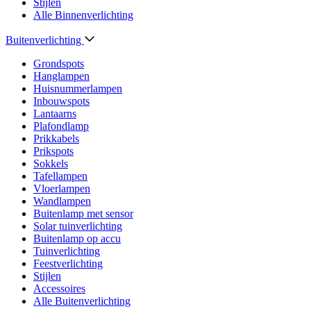
Stijlen
Alle Binnenverlichting
Buitenverlichting
Grondspots
Hanglampen
Huisnummerlampen
Inbouwspots
Lantaarns
Plafondlamp
Prikkabels
Prikspots
Sokkels
Tafellampen
Vloerlampen
Wandlampen
Buitenlamp met sensor
Solar tuinverlichting
Buitenlamp op accu
Tuinverlichting
Feestverlichting
Stijlen
Accessoires
Alle Buitenverlichting