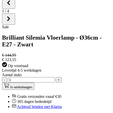
1
/
4
Sale
Brilliant Silemia Vloerlamp - Ø36cm -
E27 - Zwart
€ 144,95
€ 123,55
Op voorraad
Levertijd 4-5 werkdagen
Aantal stuks
-
+
In winkelwagen
Gratis verzonden vanaf €30
365 dagen bedenktijd
Achteraf betalen met Klarna