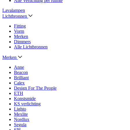
Alle Verlichting per ruimte
Lavalampen
Lichtbronnen
Fitting
Vorm
Merken
Dimmers
Alle Lichtbronnen
Merken
Anne
Beacon
Brilliant
Calex
Design For The People
ETH
Konstsmide
KS verlichting
Lighto
Mexlite
Nordlux
Segula
SPL