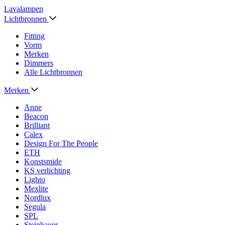
Lavalampen
Lichtbronnen
Fitting
Vorm
Merken
Dimmers
Alle Lichtbronnen
Merken
Anne
Beacon
Brilliant
Calex
Design For The People
ETH
Konstsmide
KS verlichting
Lighto
Mexlite
Nordlux
Segula
SPL
Steinhauer