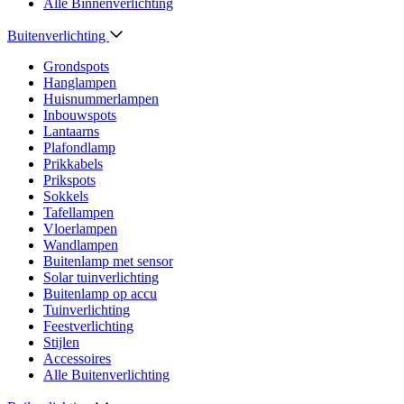
Alle Binnenverlichting
Buitenverlichting
Grondspots
Hanglampen
Huisnummerlampen
Inbouwspots
Lantaarns
Plafondlamp
Prikkabels
Prikspots
Sokkels
Tafellampen
Vloerlampen
Wandlampen
Buitenlamp met sensor
Solar tuinverlichting
Buitenlamp op accu
Tuinverlichting
Feestverlichting
Stijlen
Accessoires
Alle Buitenverlichting