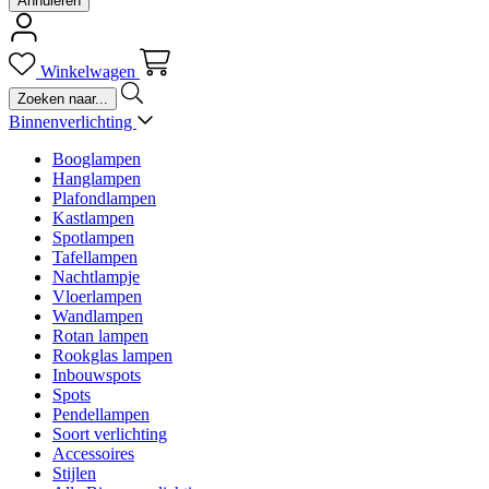
Annuleren
Winkelwagen
Binnenverlichting
Booglampen
Hanglampen
Plafondlampen
Kastlampen
Spotlampen
Tafellampen
Nachtlampje
Vloerlampen
Wandlampen
Rotan lampen
Rookglas lampen
Inbouwspots
Spots
Pendellampen
Soort verlichting
Accessoires
Stijlen