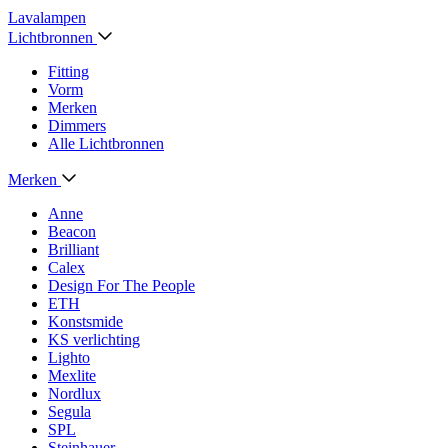
Lavalampen
Lichtbronnen
Fitting
Vorm
Merken
Dimmers
Alle Lichtbronnen
Merken
Anne
Beacon
Brilliant
Calex
Design For The People
ETH
Konstsmide
KS verlichting
Lighto
Mexlite
Nordlux
Segula
SPL
Steinhauer