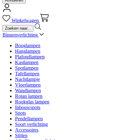
Annuleren
Winkelwagen
Binnenverlichting
Booglampen
Hanglampen
Plafondlampen
Kastlampen
Spotlampen
Tafellampen
Nachtlampje
Vloerlampen
Wandlampen
Rotan lampen
Rookglas lampen
Inbouwspots
Spots
Pendellampen
Soort verlichting
Accessoires
Stijlen