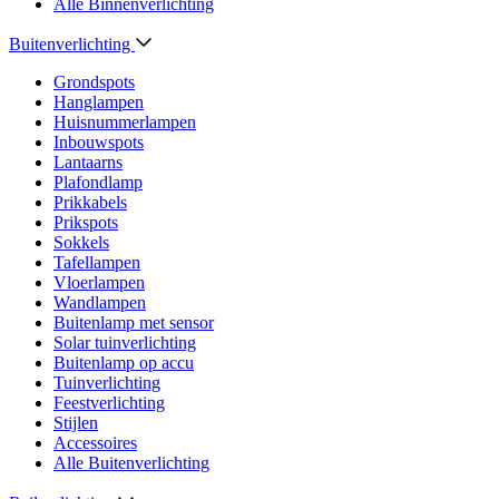
Alle Binnenverlichting
Buitenverlichting
Grondspots
Hanglampen
Huisnummerlampen
Inbouwspots
Lantaarns
Plafondlamp
Prikkabels
Prikspots
Sokkels
Tafellampen
Vloerlampen
Wandlampen
Buitenlamp met sensor
Solar tuinverlichting
Buitenlamp op accu
Tuinverlichting
Feestverlichting
Stijlen
Accessoires
Alle Buitenverlichting