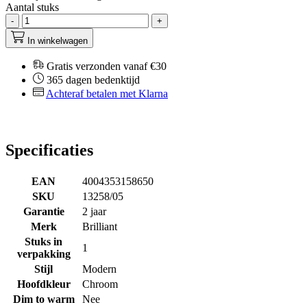
Aantal stuks
-
+
In winkelwagen
Gratis verzonden vanaf €30
365 dagen bedenktijd
Achteraf betalen met Klarna
Specificaties
EAN
4004353158650
SKU
13258/05
Garantie
2 jaar
Merk
Brilliant
Stuks in
1
verpakking
Stijl
Modern
Hoofdkleur
Chroom
Dim to warm
Nee