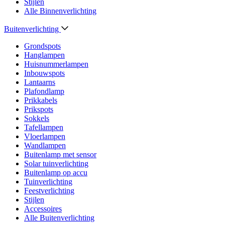
Stijlen
Alle Binnenverlichting
Buitenverlichting
Grondspots
Hanglampen
Huisnummerlampen
Inbouwspots
Lantaarns
Plafondlamp
Prikkabels
Prikspots
Sokkels
Tafellampen
Vloerlampen
Wandlampen
Buitenlamp met sensor
Solar tuinverlichting
Buitenlamp op accu
Tuinverlichting
Feestverlichting
Stijlen
Accessoires
Alle Buitenverlichting