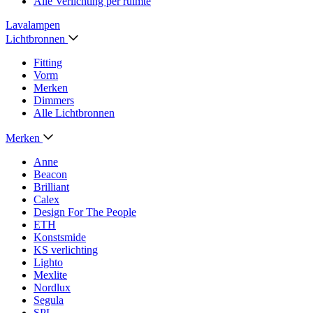
Alle Verlichting per ruimte
Lavalampen
Lichtbronnen
Fitting
Vorm
Merken
Dimmers
Alle Lichtbronnen
Merken
Anne
Beacon
Brilliant
Calex
Design For The People
ETH
Konstsmide
KS verlichting
Lighto
Mexlite
Nordlux
Segula
SPL