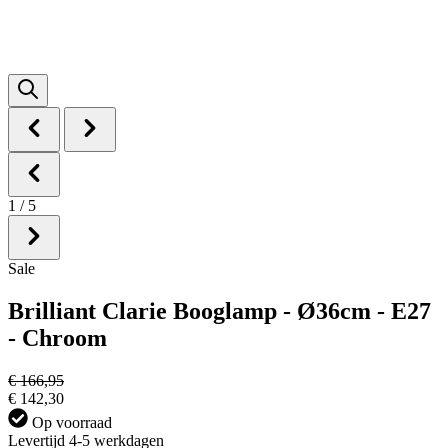
1
/
5
Sale
Brilliant Clarie Booglamp - Ø36cm - E27
- Chroom
€ 166,95
€ 142,30
Op voorraad
Levertijd 4-5 werkdagen