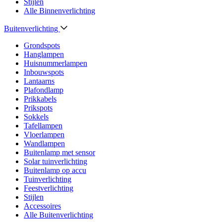
Stijlen
Alle Binnenverlichting
Buitenverlichting
Grondspots
Hanglampen
Huisnummerlampen
Inbouwspots
Lantaarns
Plafondlamp
Prikkabels
Prikspots
Sokkels
Tafellampen
Vloerlampen
Wandlampen
Buitenlamp met sensor
Solar tuinverlichting
Buitenlamp op accu
Tuinverlichting
Feestverlichting
Stijlen
Accessoires
Alle Buitenverlichting