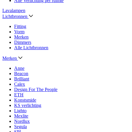
Alle Verlichting per ruimte
Lavalampen
Lichtbronnen
Fitting
Vorm
Merken
Dimmers
Alle Lichtbronnen
Merken
Anne
Beacon
Brilliant
Calex
Design For The People
ETH
Konstsmide
KS verlichting
Lighto
Mexlite
Nordlux
Segula
SPL