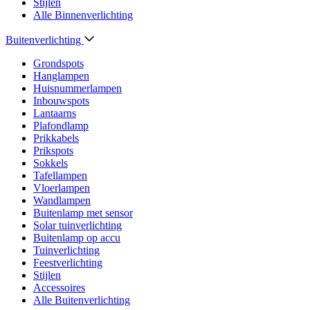
Stijlen
Alle Binnenverlichting
Buitenverlichting
Grondspots
Hanglampen
Huisnummerlampen
Inbouwspots
Lantaarns
Plafondlamp
Prikkabels
Prikspots
Sokkels
Tafellampen
Vloerlampen
Wandlampen
Buitenlamp met sensor
Solar tuinverlichting
Buitenlamp op accu
Tuinverlichting
Feestverlichting
Stijlen
Accessoires
Alle Buitenverlichting