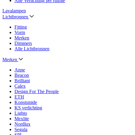
Alle Verlichting per ruimte
Lavalampen
Lichtbronnen
Fitting
Vorm
Merken
Dimmers
Alle Lichtbronnen
Merken
Anne
Beacon
Brilliant
Calex
Design For The People
ETH
Konstsmide
KS verlichting
Lighto
Mexlite
Nordlux
Segula
SPL