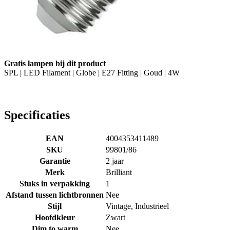
Gratis lampen bij dit product
SPL | LED Filament | Globe | E27 Fitting | Goud | 4W
Specificaties
EAN
4004353411489
SKU
99801/86
Garantie
2 jaar
Merk
Brilliant
Stuks in verpakking
1
Afstand tussen lichtbronnen
Nee
Stijl
Vintage, Industrieel
Hoofdkleur
Zwart
Dim to warm
Nee