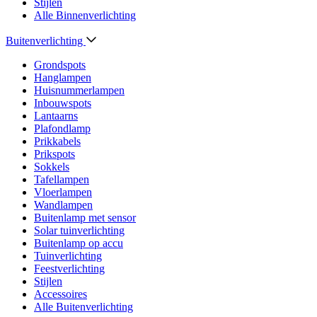
Stijlen
Alle Binnenverlichting
Buitenverlichting
Grondspots
Hanglampen
Huisnummerlampen
Inbouwspots
Lantaarns
Plafondlamp
Prikkabels
Prikspots
Sokkels
Tafellampen
Vloerlampen
Wandlampen
Buitenlamp met sensor
Solar tuinverlichting
Buitenlamp op accu
Tuinverlichting
Feestverlichting
Stijlen
Accessoires
Alle Buitenverlichting