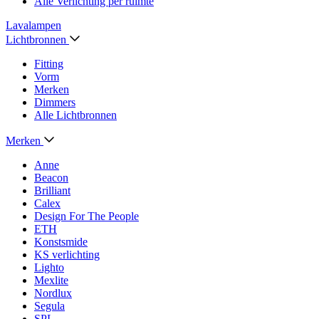
Alle Verlichting per ruimte
Lavalampen
Lichtbronnen
Fitting
Vorm
Merken
Dimmers
Alle Lichtbronnen
Merken
Anne
Beacon
Brilliant
Calex
Design For The People
ETH
Konstsmide
KS verlichting
Lighto
Mexlite
Nordlux
Segula
SPL