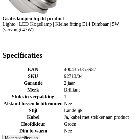
Gratis lampen bij dit product
Lighto | LED Kogellamp | Kleine fitting E14 Dimbaar | 5W
(vervangt 47W)
Specificaties
EAN
4004353353987
SKU
92713/04
Garantie
2 jaar
Merk
Brilliant
Stuks in verpakking
1
Afstand tussen lichtbronnen
Nee
Stijl
Landelijk
Kabel
Ja, kabel met stekker aan product
Hoofdkleur
Groen
Dim to warm
Nee
Meer specificaties