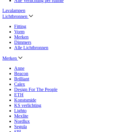
Alle Verlichting per ruimte
Lavalampen
Lichtbronnen
Fitting
Vorm
Merken
Dimmers
Alle Lichtbronnen
Merken
Anne
Beacon
Brilliant
Calex
Design For The People
ETH
Konstsmide
KS verlichting
Lighto
Mexlite
Nordlux
Segula
SPL