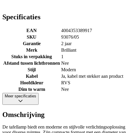
Specificaties
EAN
4004353389917
SKU
93076/05
Garantie
2 jaar
Merk
Brilliant
Stuks in verpakking
1
Afstand tussen lichtbronnen
Nee
Stijl
Modern
Kabel
Ja, kabel met stekker aan product
Hoofdkleur
RVS
Dim to warm
Nee
Meer specificaties
Omschrijving
De tafellamp biedt een moderne en stijlvolle verlichtingsoplossing
voor diverse ruimtes. Zijn compacte formaat met een diameter van