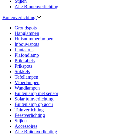
Stijlen
Alle Binnenverlichting
Buitenverlichting
Grondspots
Hanglampen
Huisnummerlampen
Inbouwspots
Lantaarns
Plafondlamp
Prikkabels
Prikspots
Sokkels
Tafellampen
Vloerlampen
Wandlampen
Buitenlamp met sensor
Solar tuinverlichting
Buitenlamp op accu
Tuinverlichting
Feestverlichting
Stijlen
Accessoires
Alle Buitenverlichting