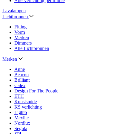
Alle Verlichting per ruimte
Lavalampen
Lichtbronnen
Fitting
Vorm
Merken
Dimmers
Alle Lichtbronnen
Merken
Anne
Beacon
Brilliant
Calex
Design For The People
ETH
Konstsmide
KS verlichting
Lighto
Mexlite
Nordlux
Segula
SPL