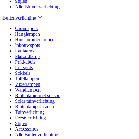
Stijlen
Alle Binnenverlichting
Buitenverlichting
Grondspots
Hanglampen
Huisnummerlampen
Inbouwspots
Lantaarns
Plafondlamp
Prikkabels
Prikspots
Sokkels
Tafellampen
Vloerlampen
Wandlampen
Buitenlamp met sensor
Solar tuinverlichting
Buitenlamp op accu
Tuinverlichting
Feestverlichting
Stijlen
Accessoires
Alle Buitenverlichting