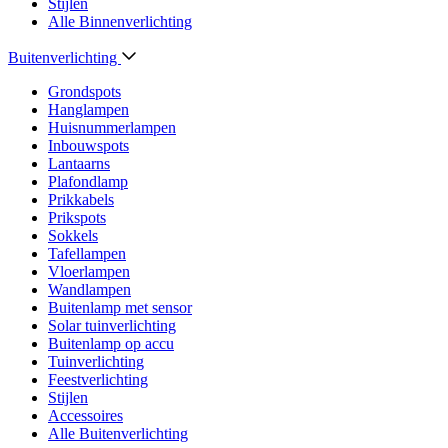
Stijlen
Alle Binnenverlichting
Buitenverlichting
Grondspots
Hanglampen
Huisnummerlampen
Inbouwspots
Lantaarns
Plafondlamp
Prikkabels
Prikspots
Sokkels
Tafellampen
Vloerlampen
Wandlampen
Buitenlamp met sensor
Solar tuinverlichting
Buitenlamp op accu
Tuinverlichting
Feestverlichting
Stijlen
Accessoires
Alle Buitenverlichting