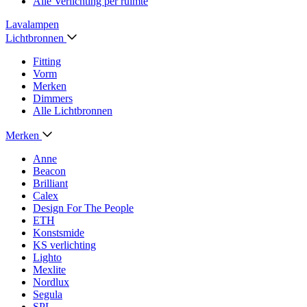
Alle Verlichting per ruimte
Lavalampen
Lichtbronnen
Fitting
Vorm
Merken
Dimmers
Alle Lichtbronnen
Merken
Anne
Beacon
Brilliant
Calex
Design For The People
ETH
Konstsmide
KS verlichting
Lighto
Mexlite
Nordlux
Segula
SPL