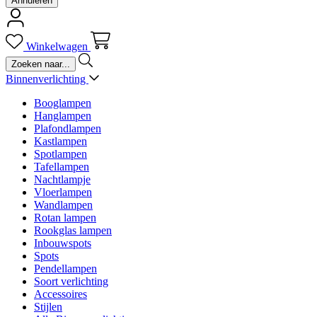
Annuleren
Winkelwagen
Binnenverlichting
Booglampen
Hanglampen
Plafondlampen
Kastlampen
Spotlampen
Tafellampen
Nachtlampje
Vloerlampen
Wandlampen
Rotan lampen
Rookglas lampen
Inbouwspots
Spots
Pendellampen
Soort verlichting
Accessoires
Stijlen