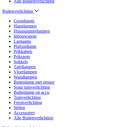
Alle Binnenverlichting
Buitenverlichting
Grondspots
Hanglampen
Huisnummerlampen
Inbouwspots
Lantaarns
Plafondlamp
Prikkabels
Prikspots
Sokkels
Tafellampen
Vloerlampen
Wandlampen
Buitenlamp met sensor
Solar tuinverlichting
Buitenlamp op accu
Tuinverlichting
Feestverlichting
Stijlen
Accessoires
Alle Buitenverlichting