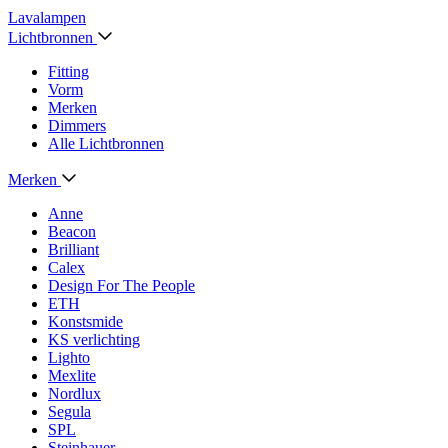
Lavalampen
Lichtbronnen
Fitting
Vorm
Merken
Dimmers
Alle Lichtbronnen
Merken
Anne
Beacon
Brilliant
Calex
Design For The People
ETH
Konstsmide
KS verlichting
Lighto
Mexlite
Nordlux
Segula
SPL
Steinhauer