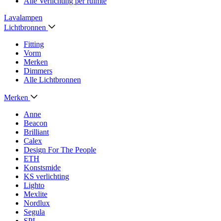
Alle Verlichting per ruimte
Lavalampen
Lichtbronnen
Fitting
Vorm
Merken
Dimmers
Alle Lichtbronnen
Merken
Anne
Beacon
Brilliant
Calex
Design For The People
ETH
Konstsmide
KS verlichting
Lighto
Mexlite
Nordlux
Segula
SPL