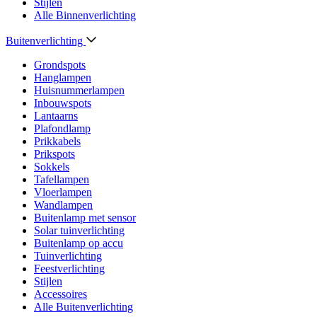
Stijlen
Alle Binnenverlichting
Buitenverlichting
Grondspots
Hanglampen
Huisnummerlampen
Inbouwspots
Lantaarns
Plafondlamp
Prikkabels
Prikspots
Sokkels
Tafellampen
Vloerlampen
Wandlampen
Buitenlamp met sensor
Solar tuinverlichting
Buitenlamp op accu
Tuinverlichting
Feestverlichting
Stijlen
Accessoires
Alle Buitenverlichting