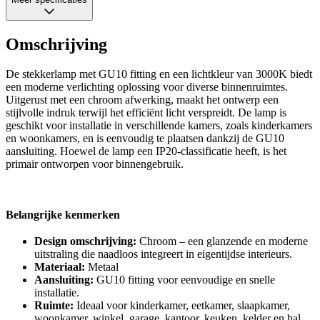
Omschrijving
De stekkerlamp met GU10 fitting en een lichtkleur van 3000K biedt
een moderne verlichting oplossing voor diverse binnenruimtes.
Uitgerust met een chroom afwerking, maakt het ontwerp een
stijlvolle indruk terwijl het efficiënt licht verspreidt. De lamp is
geschikt voor installatie in verschillende kamers, zoals kinderkamers
en woonkamers, en is eenvoudig te plaatsen dankzij de GU10
aansluiting. Hoewel de lamp een IP20-classificatie heeft, is het
primair ontworpen voor binnengebruik.
Belangrijke kenmerken
Design omschrijving:
Chroom – een glanzende en moderne
uitstraling die naadloos integreert in eigentijdse interieurs.
Materiaal:
Metaal
Aansluiting:
GU10 fitting voor eenvoudige en snelle
installatie.
Ruimte:
Ideaal voor kinderkamer, eetkamer, slaapkamer,
woonkamer, winkel, garage, kantoor, keuken, kelder en hal.