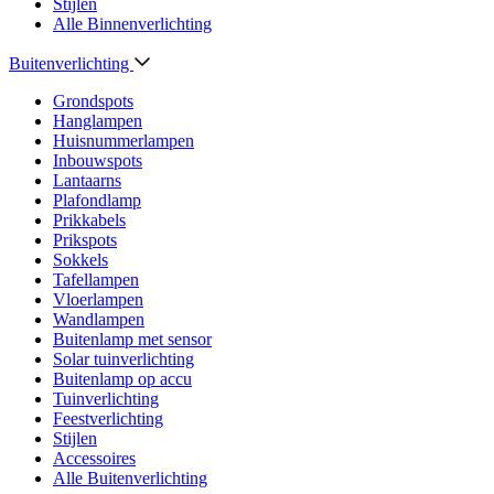
Stijlen
Alle Binnenverlichting
Buitenverlichting
Grondspots
Hanglampen
Huisnummerlampen
Inbouwspots
Lantaarns
Plafondlamp
Prikkabels
Prikspots
Sokkels
Tafellampen
Vloerlampen
Wandlampen
Buitenlamp met sensor
Solar tuinverlichting
Buitenlamp op accu
Tuinverlichting
Feestverlichting
Stijlen
Accessoires
Alle Buitenverlichting