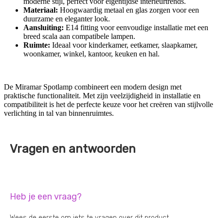
moderne stijl, perfect voor eigentijdse interieurtrends.
Materiaal:
Hoogwaardig metaal en glas zorgen voor een
duurzame en eleganter look.
Aansluiting:
E14 fitting voor eenvoudige installatie met een
breed scala aan compatibele lampen.
Ruimte:
Ideaal voor kinderkamer, eetkamer, slaapkamer,
woonkamer, winkel, kantoor, keuken en hal.
De Miramar Spotlamp combineert een modern design met
praktische functionaliteit. Met zijn veelzijdigheid in installatie en
compatibiliteit is het de perfecte keuze voor het creëren van stijlvolle
verlichting in tal van binnenruimtes.
Vragen en antwoorden
Heb je een vraag?
Wees de eerste om iets te vragen over dit product