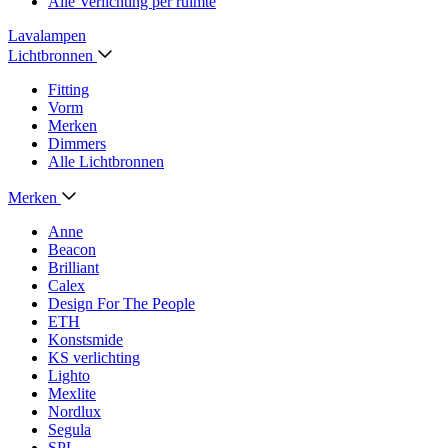
Alle Verlichting per ruimte
Lavalampen
Lichtbronnen
Fitting
Vorm
Merken
Dimmers
Alle Lichtbronnen
Merken
Anne
Beacon
Brilliant
Calex
Design For The People
ETH
Konstsmide
KS verlichting
Lighto
Mexlite
Nordlux
Segula
SPL