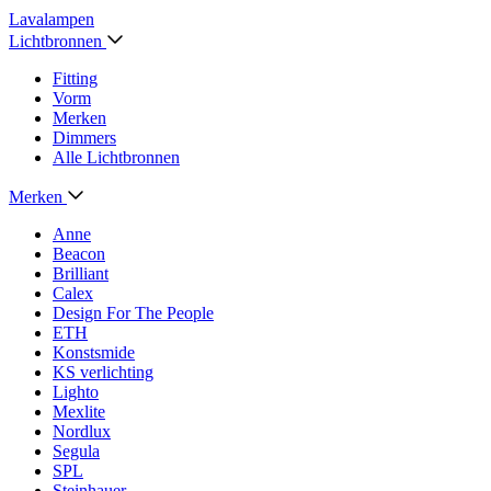
Lavalampen
Lichtbronnen
Fitting
Vorm
Merken
Dimmers
Alle Lichtbronnen
Merken
Anne
Beacon
Brilliant
Calex
Design For The People
ETH
Konstsmide
KS verlichting
Lighto
Mexlite
Nordlux
Segula
SPL
Steinhauer