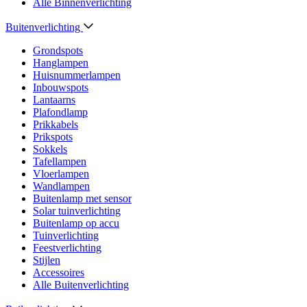
Alle Binnenverlichting
Buitenverlichting
Grondspots
Hanglampen
Huisnummerlampen
Inbouwspots
Lantaarns
Plafondlamp
Prikkabels
Prikspots
Sokkels
Tafellampen
Vloerlampen
Wandlampen
Buitenlamp met sensor
Solar tuinverlichting
Buitenlamp op accu
Tuinverlichting
Feestverlichting
Stijlen
Accessoires
Alle Buitenverlichting