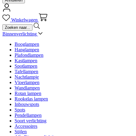
Annuleren
Winkelwagen
Binnenverlichting
Booglampen
Hanglampen
Plafondlampen
Kastlampen
Spotlampen
Tafellampen
Nachtlampje
Vloerlampen
Wandlampen
Rotan lampen
Rookglas lampen
Inbouwspots
Spots
Pendellampen
Soort verlichting
Accessoires
Stijlen