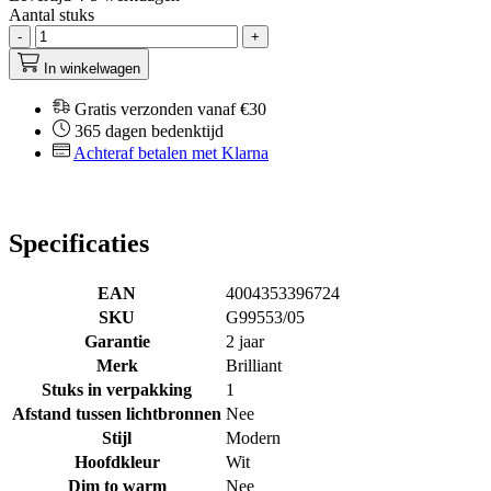
Aantal stuks
-
+
In winkelwagen
Gratis verzonden vanaf €30
365 dagen bedenktijd
Achteraf betalen met Klarna
Specificaties
EAN
4004353396724
SKU
G99553/05
Garantie
2 jaar
Merk
Brilliant
Stuks in verpakking
1
Afstand tussen lichtbronnen
Nee
Stijl
Modern
Hoofdkleur
Wit
Dim to warm
Nee