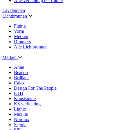
Alle Verlichting per ruimte
Lavalampen
Lichtbronnen
Fitting
Vorm
Merken
Dimmers
Alle Lichtbronnen
Merken
Anne
Beacon
Brilliant
Calex
Design For The People
ETH
Konstsmide
KS verlichting
Lighto
Mexlite
Nordlux
Segula
SPL