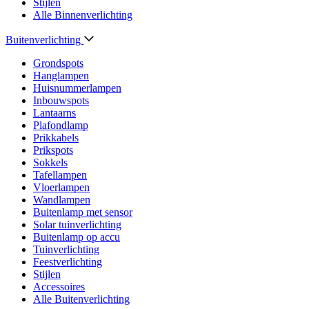
Stijlen
Alle Binnenverlichting
Buitenverlichting
Grondspots
Hanglampen
Huisnummerlampen
Inbouwspots
Lantaarns
Plafondlamp
Prikkabels
Prikspots
Sokkels
Tafellampen
Vloerlampen
Wandlampen
Buitenlamp met sensor
Solar tuinverlichting
Buitenlamp op accu
Tuinverlichting
Feestverlichting
Stijlen
Accessoires
Alle Buitenverlichting