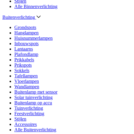
Stijlen
Alle Binnenverlichting
Buitenverlichting
Grondspots
Hanglampen
Huisnummerlampen
Inbouwspots
Lantaarns
Plafondlamp
Prikkabels
Prikspots
Sokkels
Tafellampen
Vloerlampen
Wandlampen
Buitenlamp met sensor
Solar tuinverlichting
Buitenlamp op accu
Tuinverlichting
Feestverlichting
Stijlen
Accessoires
Alle Buitenverlichting