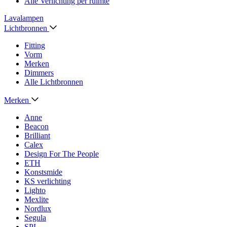
Alle Verlichting per ruimte
Lavalampen
Lichtbronnen
Fitting
Vorm
Merken
Dimmers
Alle Lichtbronnen
Merken
Anne
Beacon
Brilliant
Calex
Design For The People
ETH
Konstsmide
KS verlichting
Lighto
Mexlite
Nordlux
Segula
SPL