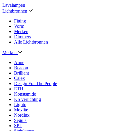
Lavalampen
Lichtbronnen
Fitting
Vorm
Merken
Dimmers
Alle Lichtbronnen
Merken
Anne
Beacon
Brilliant
Calex
Design For The People
ETH
Konstsmide
KS verlichting
Lighto
Mexlite
Nordlux
Segula
SPL
Steinhauer