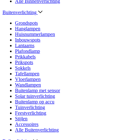
Alle Binnenverlichting
Buitenverlichting
Grondspots
Hanglampen
Huisnummerlampen
Inbouwspots
Lantaarns
Plafondlamp
Prikkabels
Prikspots
Sokkels
Tafellampen
Vloerlampen
Wandlampen
Buitenlamp met sensor
Solar tuinverlichting
Buitenlamp op accu
Tuinverlichting
Feestverlichting
Stijlen
Accessoires
Alle Buitenverlichting