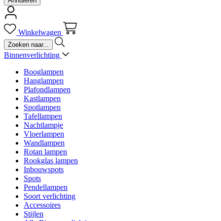
Annuleren
Winkelwagen
Binnenverlichting
Booglampen
Hanglampen
Plafondlampen
Kastlampen
Spotlampen
Tafellampen
Nachtlampje
Vloerlampen
Wandlampen
Rotan lampen
Rookglas lampen
Inbouwspots
Spots
Pendellampen
Soort verlichting
Accessoires
Stijlen