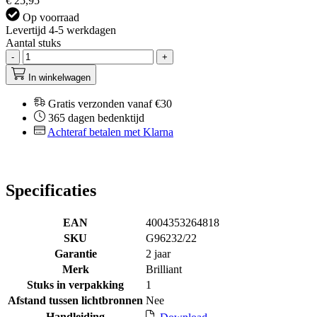
€ 25,95
Op voorraad
Levertijd 4-5 werkdagen
Aantal stuks
-
+
In winkelwagen
Gratis verzonden vanaf €30
365 dagen bedenktijd
Achteraf betalen met Klarna
Specificaties
EAN
4004353264818
SKU
G96232/22
Garantie
2 jaar
Merk
Brilliant
Stuks in verpakking
1
Afstand tussen lichtbronnen
Nee
Handleiding