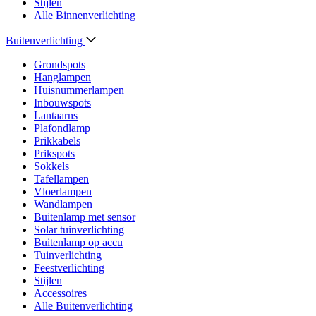
Stijlen
Alle Binnenverlichting
Buitenverlichting
Grondspots
Hanglampen
Huisnummerlampen
Inbouwspots
Lantaarns
Plafondlamp
Prikkabels
Prikspots
Sokkels
Tafellampen
Vloerlampen
Wandlampen
Buitenlamp met sensor
Solar tuinverlichting
Buitenlamp op accu
Tuinverlichting
Feestverlichting
Stijlen
Accessoires
Alle Buitenverlichting