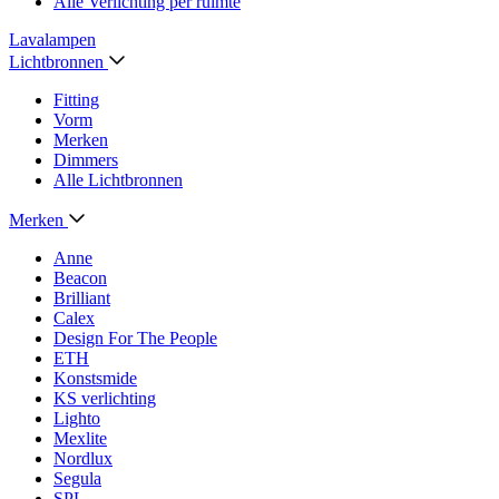
Alle Verlichting per ruimte
Lavalampen
Lichtbronnen
Fitting
Vorm
Merken
Dimmers
Alle Lichtbronnen
Merken
Anne
Beacon
Brilliant
Calex
Design For The People
ETH
Konstsmide
KS verlichting
Lighto
Mexlite
Nordlux
Segula
SPL