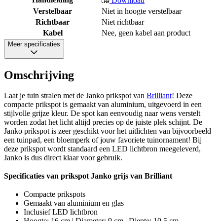
Download
Verstelbaar
Niet in hoogte verstelbaar
Richtbaar
Niet richtbaar
Kabel
Nee, geen kabel aan product
Meer specificaties
Omschrijving
Laat je tuin stralen met de Janko prikspot van
Brilliant
! Deze
compacte prikspot is gemaakt van aluminium, uitgevoerd in een
stijlvolle grijze kleur. De spot kan eenvoudig naar wens verstelt
worden zodat het licht altijd precies op de juiste plek schijnt. De
Janko prikspot is zeer geschikt voor het uitlichten van bijvoorbeeld
een tuinpad, een bloemperk of jouw favoriete tuinornament! Bij
deze prikspot wordt standaard een LED lichtbron meegeleverd,
Janko is dus direct klaar voor gebruik.
Specificaties van prikspot Janko grijs van Brilliant
Compacte prikspots
Gemaakt van aluminium en glas
Inclusief LED lichtbron
Hoogte: 16 cm | Diameter: 9 cm | Diepte: 10,5 cm