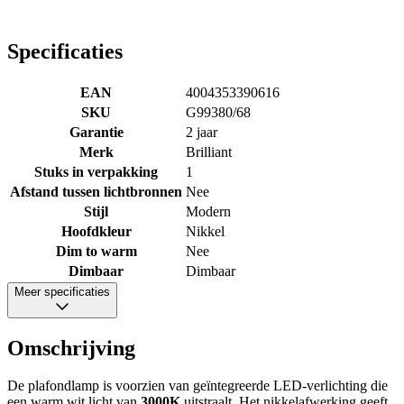
Specificaties
EAN
4004353390616
SKU
G99380/68
Garantie
2 jaar
Merk
Brilliant
Stuks in verpakking
1
Afstand tussen lichtbronnen
Nee
Stijl
Modern
Hoofdkleur
Nikkel
Dim to warm
Nee
Dimbaar
Dimbaar
Meer specificaties
Omschrijving
De plafondlamp is voorzien van geïntegreerde LED-verlichting die
een warm wit licht van
3000K
uitstraalt. Het nikkelafwerking geeft