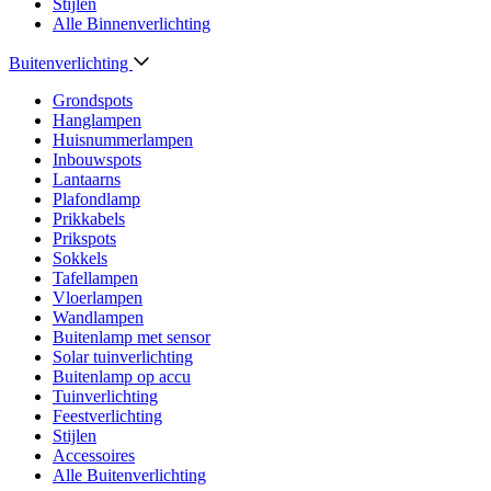
Stijlen
Alle Binnenverlichting
Buitenverlichting
Grondspots
Hanglampen
Huisnummerlampen
Inbouwspots
Lantaarns
Plafondlamp
Prikkabels
Prikspots
Sokkels
Tafellampen
Vloerlampen
Wandlampen
Buitenlamp met sensor
Solar tuinverlichting
Buitenlamp op accu
Tuinverlichting
Feestverlichting
Stijlen
Accessoires
Alle Buitenverlichting