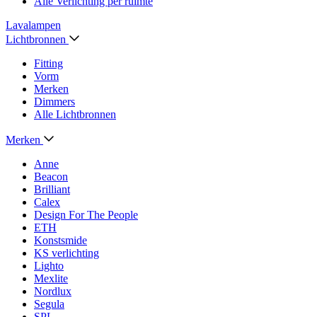
Alle Verlichting per ruimte
Lavalampen
Lichtbronnen
Fitting
Vorm
Merken
Dimmers
Alle Lichtbronnen
Merken
Anne
Beacon
Brilliant
Calex
Design For The People
ETH
Konstsmide
KS verlichting
Lighto
Mexlite
Nordlux
Segula
SPL