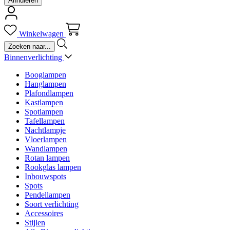
Annuleren
Winkelwagen
Binnenverlichting
Booglampen
Hanglampen
Plafondlampen
Kastlampen
Spotlampen
Tafellampen
Nachtlampje
Vloerlampen
Wandlampen
Rotan lampen
Rookglas lampen
Inbouwspots
Spots
Pendellampen
Soort verlichting
Accessoires
Stijlen