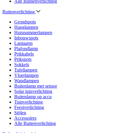
Alle Binnenverlichting
Buitenverlichting
Grondspots
Hanglampen
Huisnummerlampen
Inbouwspots
Lantaarns
Plafondlamp
Prikkabels
Prikspots
Sokkels
Tafellampen
Vloerlampen
Wandlampen
Buitenlamp met sensor
Solar tuinverlichting
Buitenlamp op accu
Tuinverlichting
Feestverlichting
Stijlen
Accessoires
Alle Buitenverlichting