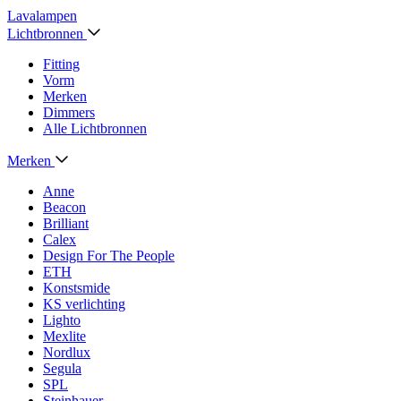
Lavalampen
Lichtbronnen
Fitting
Vorm
Merken
Dimmers
Alle Lichtbronnen
Merken
Anne
Beacon
Brilliant
Calex
Design For The People
ETH
Konstsmide
KS verlichting
Lighto
Mexlite
Nordlux
Segula
SPL
Steinhauer