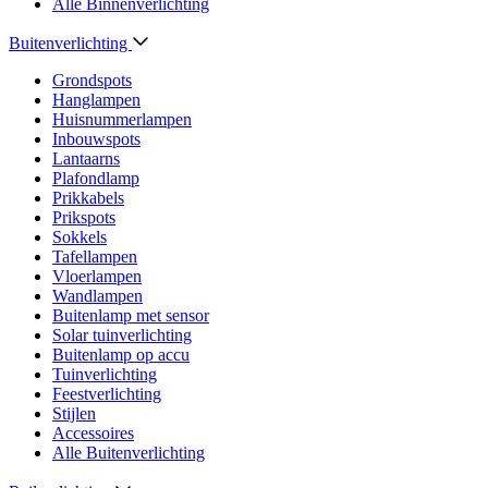
Alle Binnenverlichting
Buitenverlichting
Grondspots
Hanglampen
Huisnummerlampen
Inbouwspots
Lantaarns
Plafondlamp
Prikkabels
Prikspots
Sokkels
Tafellampen
Vloerlampen
Wandlampen
Buitenlamp met sensor
Solar tuinverlichting
Buitenlamp op accu
Tuinverlichting
Feestverlichting
Stijlen
Accessoires
Alle Buitenverlichting