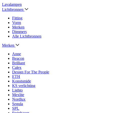
Lavalampen
Lichtbronnen
Fitting
Vorm
Merken
Dimmers
Alle Lichtbronnen
Merken
Anne
Beacon
Brilliant
Calex
Design For The People
ETH
Konstsmide
KS verlichting
Lighto
Mexlite
Nordlux
Segula
SPL
Steinhauer