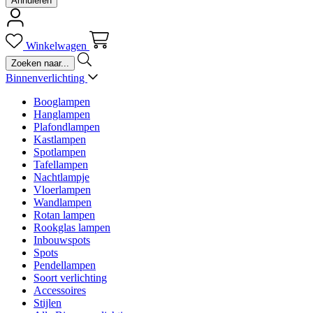
Annuleren
Winkelwagen
Binnenverlichting
Booglampen
Hanglampen
Plafondlampen
Kastlampen
Spotlampen
Tafellampen
Nachtlampje
Vloerlampen
Wandlampen
Rotan lampen
Rookglas lampen
Inbouwspots
Spots
Pendellampen
Soort verlichting
Accessoires
Stijlen